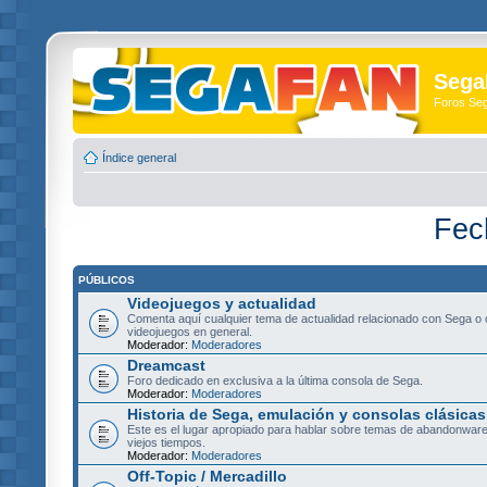
Sega
Foros Se
Índice general
Fec
PÚBLICOS
Videojuegos y actualidad
Comenta aquí cualquier tema de actualidad relacionado con Sega o 
videojuegos en general.
Moderador:
Moderadores
Dreamcast
Foro dedicado en exclusiva a la última consola de Sega.
Moderador:
Moderadores
Historia de Sega, emulación y consolas clásicas
Este es el lugar apropiado para hablar sobre temas de abandonware
viejos tiempos.
Moderador:
Moderadores
Off-Topic / Mercadillo