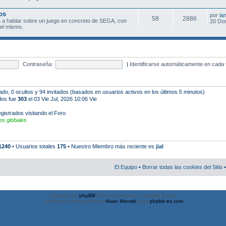
os
por
la
58
2886
 a hablar sobre un juego en concreto de SEGA, con
20 Do
el mismo.
Contraseña:
|
Identificarse automáticamente en cada 
rado, 0 ocultos y 94 invitados (basados en usuarios activos en los últimos 5 minutos)
ados fue
303
el 03 Vie Jul, 2026 10:06 Vie
gistrados visitando el Foro
s globales
1240
• Usuarios totales
175
• Nuestro Miembro más reciente es
jial
El Equipo
•
Borrar todas las cookies del Sitio
•
Powered by
phpBB
® Forum Software © phpBB Group
Traducción al español por
Huan Manwë
para
phpbb-es.com