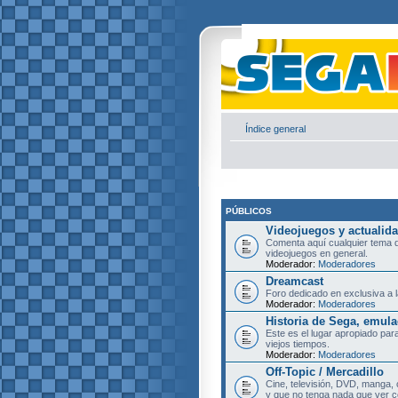
Índice general
PÚBLICOS
Videojuegos y actualid
Comenta aquí cualquier tema d
videojuegos en general.
Moderador:
Moderadores
Dreamcast
Foro dedicado en exclusiva a l
Moderador:
Moderadores
Historia de Sega, emula
Este es el lugar apropiado pa
viejos tiempos.
Moderador:
Moderadores
Off-Topic / Mercadillo
Cine, televisión, DVD, manga, 
y que no tenga nada que ver c