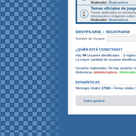
Moderador:
Moderadores
Temas oficiales de jueg
Temas dedicados en exclusiva
información e imágenes sobre 
Moderador:
Moderadores
IDENTIFICARSE
•
REGISTRARSE
Nombre de Usuario:
¿QUIÉN ESTÁ CONECTADO?
Hay
94
Usuarios identificados :: 0 regist
La mayor cantidad de usuarios identific
Usuarios registrados: No hay usuarios re
Referencia:
Administradores
,
Moderadore
ESTADÍSTICAS
Mensajes totales
17341
• Temas totales
Índice general