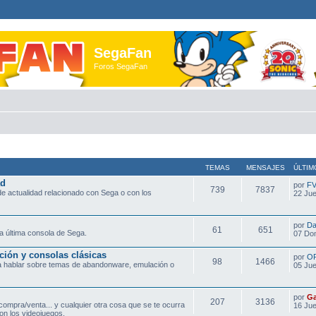
SegaFan
Foros SegaFan
TEMAS
MENSAJES
ÚLTIM
ad
por
F
739
7837
e actualidad relacionado con Sega o con los
22 Jue
por
Da
61
651
a última consola de Sega.
07 Do
ción y consolas clásicas
por
O
98
1466
ra hablar sobre temas de abandonware, emulación o
05 Jue
por
Ga
207
3136
compra/venta... y cualquier otra cosa que se te ocurra
16 Jue
on los videojuegos.