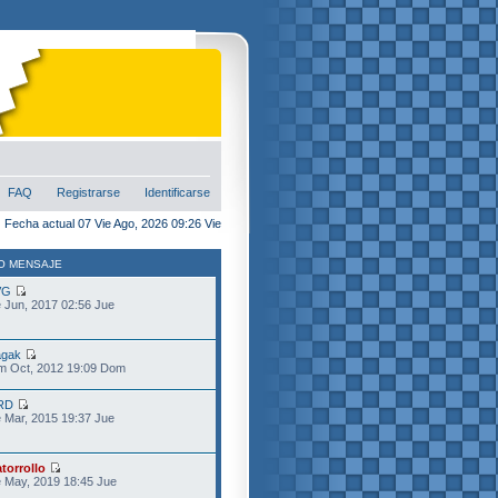
FAQ
Registrarse
Identificarse
Fecha actual 07 Vie Ago, 2026 09:26 Vie
O MENSAJE
VG
 Jun, 2017 02:56 Jue
gak
m Oct, 2012 19:09 Dom
RD
 Mar, 2015 19:37 Jue
torrollo
 May, 2019 18:45 Jue