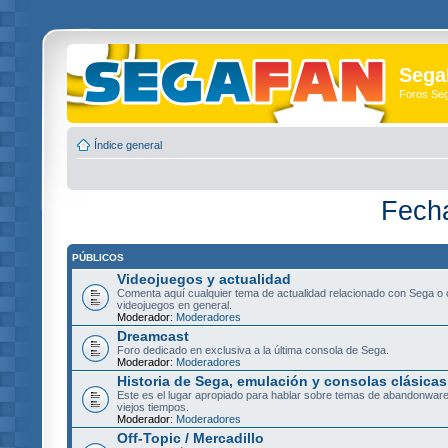
Sega
Foros Se
Índice general
Fech
PÚBLICOS
Videojuegos y actualidad
Comenta aquí cualquier tema de actualidad relacionado con Sega o 
videojuegos en general.
Moderador:
Moderadores
Dreamcast
Foro dedicado en exclusiva a la última consola de Sega.
Moderador:
Moderadores
Historia de Sega, emulación y consolas clásicas
Este es el lugar apropiado para hablar sobre temas de abandonware
viejos tiempos.
Moderador:
Moderadores
Off-Topic / Mercadillo