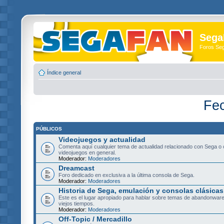
Sega
Foros Se
Índice general
Fec
PÚBLICOS
Videojuegos y actualidad
Comenta aquí cualquier tema de actualidad relacionado con Sega o 
videojuegos en general.
Moderador:
Moderadores
Dreamcast
Foro dedicado en exclusiva a la última consola de Sega.
Moderador:
Moderadores
Historia de Sega, emulación y consolas clásicas
Este es el lugar apropiado para hablar sobre temas de abandonware
viejos tiempos.
Moderador:
Moderadores
Off-Topic / Mercadillo