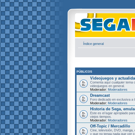
Índice general
PÚBLICOS
Videojuegos y actualid
Comenta aquí cualquier tema d
videojuegos en general.
Moderador:
Moderadores
Dreamcast
Foro dedicado en exclusiva a l
Moderador:
Moderadores
Historia de Sega, emula
Este es el lugar apropiado pa
viejos tiempos.
Moderador:
Moderadores
Off-Topic / Mercadillo
Cine, televisión, DVD, manga, 
y que no tenga nada que ver c