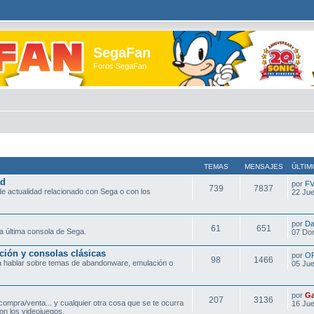
SegaFan
Foros SegaFan
TEMAS
MENSAJES
ÚLTIM
ad
por
F
739
7837
e actualidad relacionado con Sega o con los
22 Jue
por
Da
61
651
a última consola de Sega.
07 Do
ción y consolas clásicas
por
O
98
1466
ra hablar sobre temas de abandonware, emulación o
05 Jue
por
Ga
207
3136
compra/venta... y cualquier otra cosa que se te ocurra
16 Jue
on los videojuegos.