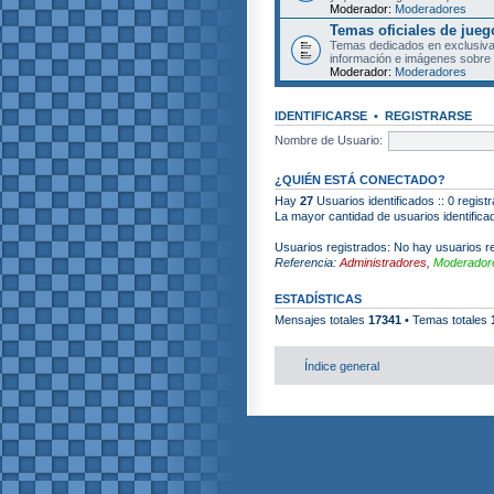
Moderador:
Moderadores
Temas oficiales de jueg
Temas dedicados en exclusiva
información e imágenes sobre 
Moderador:
Moderadores
IDENTIFICARSE
•
REGISTRARSE
Nombre de Usuario:
¿QUIÉN ESTÁ CONECTADO?
Hay
27
Usuarios identificados :: 0 regist
La mayor cantidad de usuarios identific
Usuarios registrados: No hay usuarios re
Referencia:
Administradores
,
Moderadore
ESTADÍSTICAS
Mensajes totales
17341
• Temas totales
Índice general