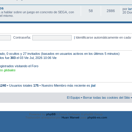
os
por
la
58
2886
 a hablar sobre un juego en concreto de SEGA, con
20 Do
el mismo.
Contraseña:
|
Identificarse automáticamente en cada 
rado, 0 ocultos y 27 invitados (basados en usuarios activos en los últimos 5 minutos)
ados fue
303
el 03 Vie Jul, 2026 10:06 Vie
gistrados visitando el Foro
s globales
1240
• Usuarios totales
175
• Nuestro Miembro más reciente es
jial
El Equipo
•
Borrar todas las cookies del Sitio
•
Powered by
phpBB
® Forum Software © phpBB Group
Traducción al español por
Huan Manwë
para
phpbb-es.com