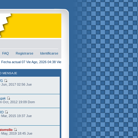
FAQ
Registrarse
Identificarse
Fecha actual 07 Vie Ago, 2026 04:38 Vie
O MENSAJE
VG
 Jun, 2017 02:56 Jue
gak
m Oct, 2012 19:09 Dom
RD
 Mar, 2015 19:37 Jue
torrollo
 May, 2019 18:45 Jue