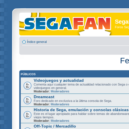
Sega
Foros Se
Índice general
Fe
PÚBLICOS
Videojuegos y actualidad
Comenta aquí cualquier tema de actualidad relacionado con Sega o 
videojuegos en general.
Moderador:
Moderadores
Dreamcast
Foro dedicado en exclusiva a la última consola de Sega.
Moderador:
Moderadores
Historia de Sega, emulación y consolas clásicas
Este es el lugar apropiado para hablar sobre temas de abandonware
viejos tiempos.
Moderador:
Moderadores
Off-Topic / Mercadillo