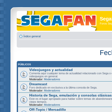
Sega
Foros Se
Índice general
Fec
PÚBLICOS
Videojuegos y actualidad
Comenta aquí cualquier tema de actualidad relacionado con Sega o 
videojuegos en general.
Moderador:
Moderadores
Dreamcast
Foro dedicado en exclusiva a la última consola de Sega.
Moderador:
Moderadores
Historia de Sega, emulación y consolas clásicas
Este es el lugar apropiado para hablar sobre temas de abandonware
viejos tiempos.
Moderador:
Moderadores
Off-Topic / Mercadillo