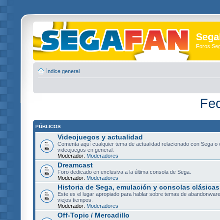
Sega
Foros Se
Índice general
Fec
PÚBLICOS
Videojuegos y actualidad
Comenta aquí cualquier tema de actualidad relacionado con Sega o 
videojuegos en general.
Moderador:
Moderadores
Dreamcast
Foro dedicado en exclusiva a la última consola de Sega.
Moderador:
Moderadores
Historia de Sega, emulación y consolas clásicas
Este es el lugar apropiado para hablar sobre temas de abandonware
viejos tiempos.
Moderador:
Moderadores
Off-Topic / Mercadillo