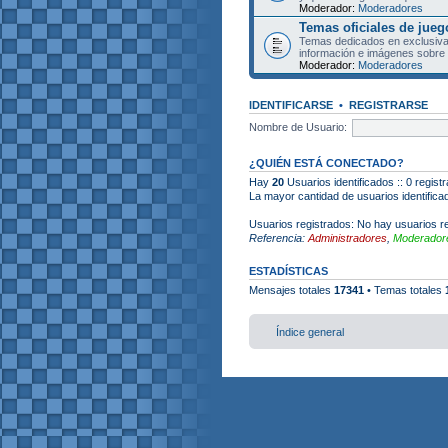
Moderador:
Moderadores
Temas oficiales de jueg
Temas dedicados en exclusiva
información e imágenes sobre 
Moderador:
Moderadores
IDENTIFICARSE
•
REGISTRARSE
Nombre de Usuario:
¿QUIÉN ESTÁ CONECTADO?
Hay
20
Usuarios identificados :: 0 regist
La mayor cantidad de usuarios identific
Usuarios registrados: No hay usuarios re
Referencia:
Administradores
,
Moderadore
ESTADÍSTICAS
Mensajes totales
17341
• Temas totales
Índice general