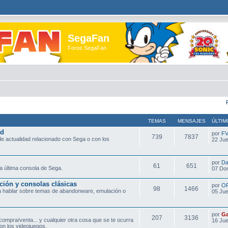
SegaFan
Foros SegaFan
TEMAS
MENSAJES
ÚLTIM
ad
por
F
739
7837
e actualidad relacionado con Sega o con los
22 Jue
por
Da
61
651
a última consola de Sega.
07 Do
ción y consolas clásicas
por
O
98
1466
ra hablar sobre temas de abandonware, emulación o
05 Jue
por
Ga
207
3136
compra/venta... y cualquier otra cosa que se te ocurra
16 Jue
on los videojuegos.