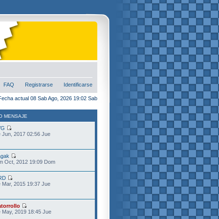
FAQ
Registrarse
Identificarse
Fecha actual 08 Sab Ago, 2026 19:02 Sab
O MENSAJE
VG
 Jun, 2017 02:56 Jue
gak
m Oct, 2012 19:09 Dom
RD
 Mar, 2015 19:37 Jue
torrollo
 May, 2019 18:45 Jue