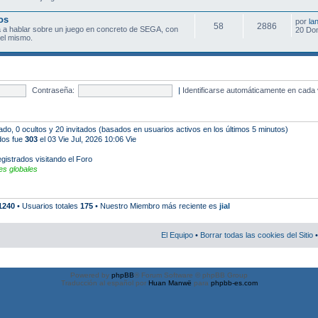
os
por
la
58
2886
 a hablar sobre un juego en concreto de SEGA, con
20 Do
el mismo.
Contraseña:
|
Identificarse automáticamente en cada 
rado, 0 ocultos y 20 invitados (basados en usuarios activos en los últimos 5 minutos)
ados fue
303
el 03 Vie Jul, 2026 10:06 Vie
gistrados visitando el Foro
s globales
1240
• Usuarios totales
175
• Nuestro Miembro más reciente es
jial
El Equipo
•
Borrar todas las cookies del Sitio
•
Powered by
phpBB
® Forum Software © phpBB Group
Traducción al español por
Huan Manwë
para
phpbb-es.com