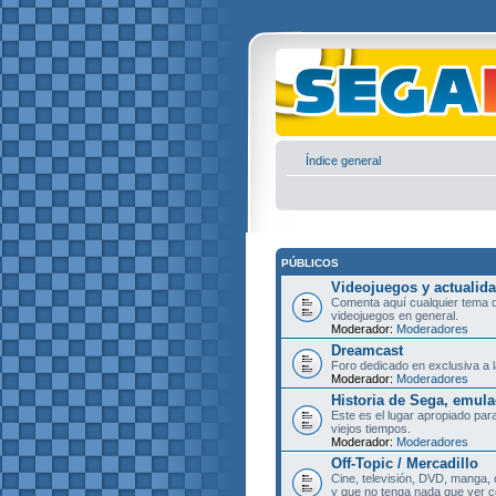
Índice general
PÚBLICOS
Videojuegos y actualid
Comenta aquí cualquier tema d
videojuegos en general.
Moderador:
Moderadores
Dreamcast
Foro dedicado en exclusiva a l
Moderador:
Moderadores
Historia de Sega, emula
Este es el lugar apropiado pa
viejos tiempos.
Moderador:
Moderadores
Off-Topic / Mercadillo
Cine, televisión, DVD, manga, 
y que no tenga nada que ver c