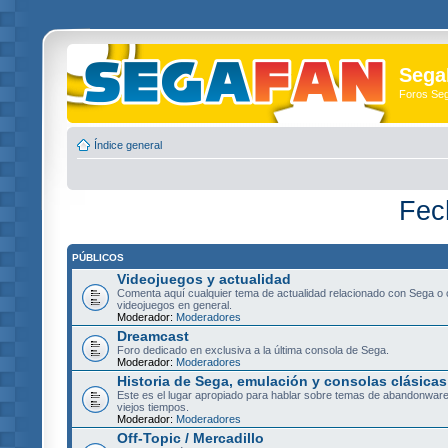
Sega
Foros Se
Índice general
Fec
PÚBLICOS
Videojuegos y actualidad
Comenta aquí cualquier tema de actualidad relacionado con Sega o 
videojuegos en general.
Moderador:
Moderadores
Dreamcast
Foro dedicado en exclusiva a la última consola de Sega.
Moderador:
Moderadores
Historia de Sega, emulación y consolas clásicas
Este es el lugar apropiado para hablar sobre temas de abandonware
viejos tiempos.
Moderador:
Moderadores
Off-Topic / Mercadillo