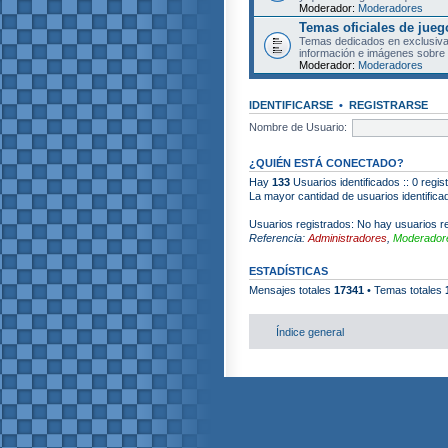
Moderador:
Moderadores
Temas oficiales de jueg
Temas dedicados en exclusiva
información e imágenes sobre 
Moderador:
Moderadores
IDENTIFICARSE
•
REGISTRARSE
Nombre de Usuario:
¿QUIÉN ESTÁ CONECTADO?
Hay
133
Usuarios identificados :: 0 regi
La mayor cantidad de usuarios identific
Usuarios registrados: No hay usuarios re
Referencia:
Administradores
,
Moderadore
ESTADÍSTICAS
Mensajes totales
17341
• Temas totales
Índice general