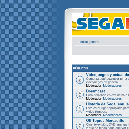
Índice general
PÚBLICOS
Videojuegos y actualid
Comenta aquí cualquier tema d
videojuegos en general.
Moderador:
Moderadores
Dreamcast
Foro dedicado en exclusiva a l
Moderador:
Moderadores
Historia de Sega, emula
Este es el lugar apropiado pa
viejos tiempos.
Moderador:
Moderadores
Off-Topic / Mercadillo
Cine, televisión, DVD, manga, 
y que no tenga nada que ver c