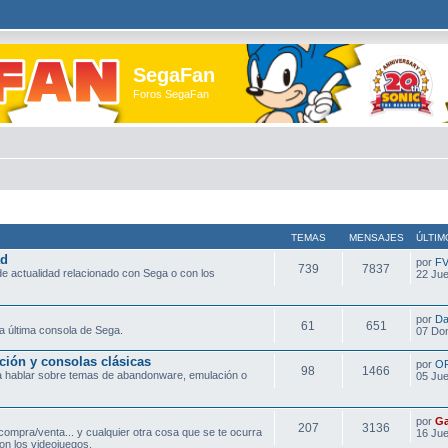
SegaFan
Foros SegaFan
TEMAS
MENSAJES
ÚLTIM
ad
por
F
739
7837
e actualidad relacionado con Sega o con los
22 Jue
por
Da
61
651
a última consola de Sega.
07 Do
ción y consolas clásicas
por
O
98
1466
ra hablar sobre temas de abandonware, emulación o
05 Jue
por
Ga
207
3136
compra/venta... y cualquier otra cosa que se te ocurra
16 Jue
on los videojuegos.