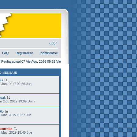
FAQ
Registrarse
Identificarse
Fecha actual 07 Vie Ago, 2026 09:32 Vie
O MENSAJE
VG
 Jun, 2017 02:56 Jue
gak
m Oct, 2012 19:09 Dom
RD
 Mar, 2015 19:37 Jue
torrollo
 May, 2019 18:45 Jue