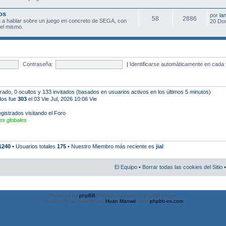
os
por
la
58
2886
 a hablar sobre un juego en concreto de SEGA, con
20 Do
el mismo.
Contraseña:
|
Identificarse automáticamente en cada 
strado, 0 ocultos y 133 invitados (basados en usuarios activos en los últimos 5 minutos)
ados fue
303
el 03 Vie Jul, 2026 10:06 Vie
gistrados visitando el Foro
s globales
1240
• Usuarios totales
175
• Nuestro Miembro más reciente es
jial
El Equipo
•
Borrar todas las cookies del Sitio
•
Powered by
phpBB
® Forum Software © phpBB Group
Traducción al español por
Huan Manwë
para
phpbb-es.com