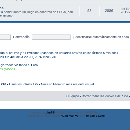
os
por
la
58
2886
 a hablar sobre un juego en concreto de SEGA, con
20 Do
el mismo.
Contraseña:
|
Identificarse automáticamente en cada 
rado, 0 ocultos y 81 invitados (basados en usuarios activos en los últimos 5 minutos)
ados fue
303
el 03 Vie Jul, 2026 10:06 Vie
gistrados visitando el Foro
s globales
1240
• Usuarios totales
175
• Nuestro Miembro más reciente es
jial
El Equipo
•
Borrar todas las cookies del Sitio
•
Powered by
phpBB
® Forum Software © phpBB Group
Traducción al español por
Huan Manwë
para
phpbb-es.com