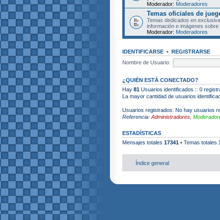
Moderador:
Moderadores
Temas oficiales de jueg
Temas dedicados en exclusiva
información e imágenes sobre 
Moderador:
Moderadores
IDENTIFICARSE
•
REGISTRARSE
Nombre de Usuario:
¿QUIÉN ESTÁ CONECTADO?
Hay
81
Usuarios identificados :: 0 regist
La mayor cantidad de usuarios identific
Usuarios registrados: No hay usuarios re
Referencia:
Administradores
,
Moderadore
ESTADÍSTICAS
Mensajes totales
17341
• Temas totales
Índice general