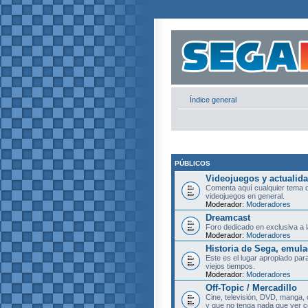
Índice general
PÚBLICOS
Videojuegos y actualid
Comenta aquí cualquier tema d
videojuegos en general.
Moderador:
Moderadores
Dreamcast
Foro dedicado en exclusiva a l
Moderador:
Moderadores
Historia de Sega, emula
Este es el lugar apropiado pa
viejos tiempos.
Moderador:
Moderadores
Off-Topic / Mercadillo
Cine, televisión, DVD, manga, 
y que no tenga nada que ver c