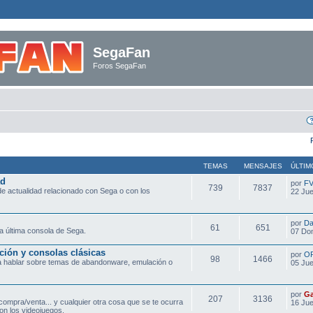
SegaFan
Foros SegaFan
TEMAS
MENSAJES
ÚLTIM
ad
por
F
739
7837
e actualidad relacionado con Sega o con los
22 Jue
por
Da
61
651
a última consola de Sega.
07 Do
ción y consolas clásicas
por
O
98
1466
ra hablar sobre temas de abandonware, emulación o
05 Jue
por
Ga
207
3136
compra/venta... y cualquier otra cosa que se te ocurra
16 Jue
on los videojuegos.