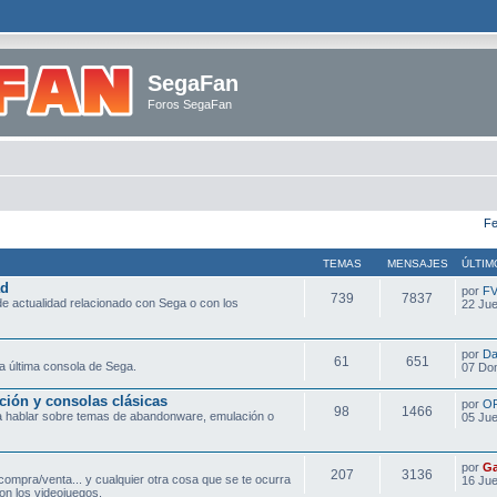
SegaFan
Foros SegaFan
Fe
TEMAS
MENSAJES
ÚLTIM
ad
por
F
739
7837
e actualidad relacionado con Sega o con los
22 Jue
por
Da
61
651
a última consola de Sega.
07 Do
ción y consolas clásicas
por
O
98
1466
ra hablar sobre temas de abandonware, emulación o
05 Jue
por
Ga
207
3136
compra/venta... y cualquier otra cosa que se te ocurra
16 Jue
on los videojuegos.