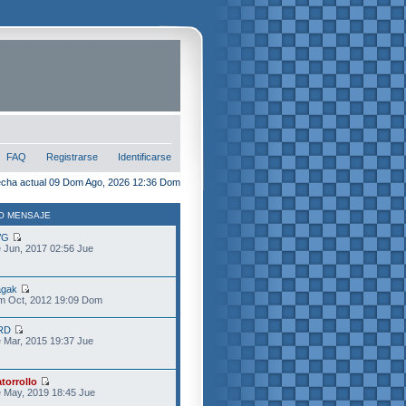
FAQ
Registrarse
Identificarse
cha actual 09 Dom Ago, 2026 12:36 Dom
O MENSAJE
VG
 Jun, 2017 02:56 Jue
gak
m Oct, 2012 19:09 Dom
RD
 Mar, 2015 19:37 Jue
torrollo
 May, 2019 18:45 Jue