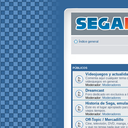
Índice general
PÚBLICOS
Videojuegos y actualid
Comenta aquí cualquier tema d
videojuegos en general.
Moderador:
Moderadores
Dreamcast
Foro dedicado en exclusiva a l
Moderador:
Moderadores
Historia de Sega, emula
Este es el lugar apropiado pa
viejos tiempos.
Moderador:
Moderadores
Off-Topic / Mercadillo
Cine, televisión, DVD, manga, 
y que no tenga nada que ver c