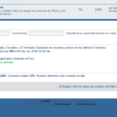
os
por
la
58
2886
 a hablar sobre un juego en concreto de SEGA, con
20 Do
el mismo.
Contraseña:
|
Identificarse automáticamente en cada 
rado, 0 ocultos y 37 invitados (basados en usuarios activos en los últimos 5 minutos)
ados fue
303
el 03 Vie Jul, 2026 10:06 Vie
gistrados visitando el Foro
s globales
1240
• Usuarios totales
175
• Nuestro Miembro más reciente es
jial
El Equipo
•
Borrar todas las cookies del Sitio
•
Powered by
phpBB
® Forum Software © phpBB Group
Traducción al español por
Huan Manwë
para
phpbb-es.com