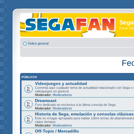
Sega
Foros Se
Índice general
Fec
PÚBLICOS
Videojuegos y actualidad
Comenta aquí cualquier tema de actualidad relacionado con Sega o 
videojuegos en general.
Moderador:
Moderadores
Dreamcast
Foro dedicado en exclusiva a la última consola de Sega.
Moderador:
Moderadores
Historia de Sega, emulación y consolas clásicas
Este es el lugar apropiado para hablar sobre temas de abandonware
viejos tiempos.
Moderador:
Moderadores
Off-Topic / Mercadillo