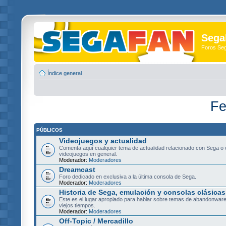
Sega
Foros Se
Índice general
Fe
PÚBLICOS
Videojuegos y actualidad
Comenta aquí cualquier tema de actualidad relacionado con Sega o 
videojuegos en general.
Moderador:
Moderadores
Dreamcast
Foro dedicado en exclusiva a la última consola de Sega.
Moderador:
Moderadores
Historia de Sega, emulación y consolas clásicas
Este es el lugar apropiado para hablar sobre temas de abandonware
viejos tiempos.
Moderador:
Moderadores
Off-Topic / Mercadillo