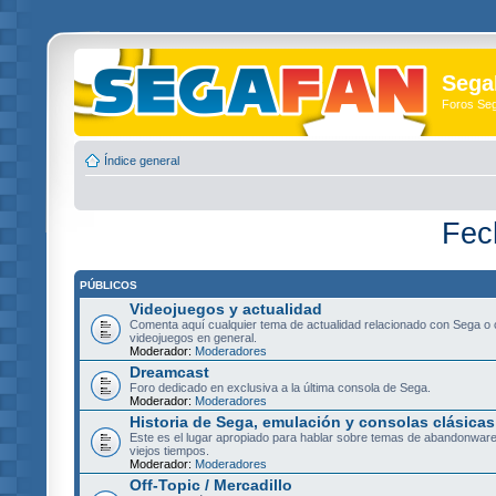
Sega
Foros Se
Índice general
Fec
PÚBLICOS
Videojuegos y actualidad
Comenta aquí cualquier tema de actualidad relacionado con Sega o 
videojuegos en general.
Moderador:
Moderadores
Dreamcast
Foro dedicado en exclusiva a la última consola de Sega.
Moderador:
Moderadores
Historia de Sega, emulación y consolas clásicas
Este es el lugar apropiado para hablar sobre temas de abandonware
viejos tiempos.
Moderador:
Moderadores
Off-Topic / Mercadillo