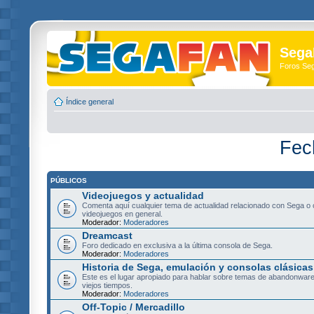
Sega
Foros Se
Índice general
Fec
PÚBLICOS
Videojuegos y actualidad
Comenta aquí cualquier tema de actualidad relacionado con Sega o 
videojuegos en general.
Moderador:
Moderadores
Dreamcast
Foro dedicado en exclusiva a la última consola de Sega.
Moderador:
Moderadores
Historia de Sega, emulación y consolas clásicas
Este es el lugar apropiado para hablar sobre temas de abandonware
viejos tiempos.
Moderador:
Moderadores
Off-Topic / Mercadillo