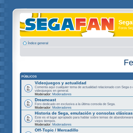
Sega
Foros Se
Índice general
Fe
PÚBLICOS
Videojuegos y actualidad
Comenta aquí cualquier tema de actualidad relacionado con Sega o 
videojuegos en general.
Moderador:
Moderadores
Dreamcast
Foro dedicado en exclusiva a la última consola de Sega.
Moderador:
Moderadores
Historia de Sega, emulación y consolas clásicas
Este es el lugar apropiado para hablar sobre temas de abandonware
viejos tiempos.
Moderador:
Moderadores
Off-Topic / Mercadillo