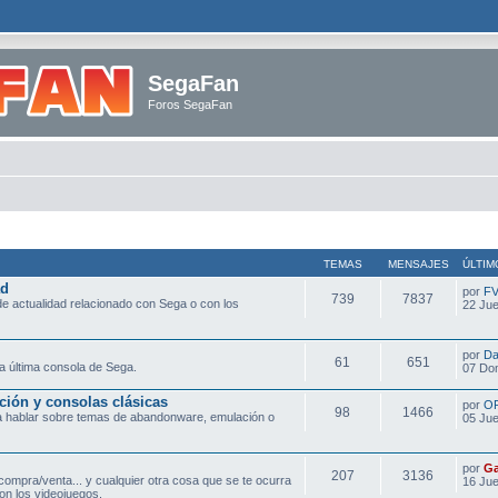
SegaFan
Foros SegaFan
TEMAS
MENSAJES
ÚLTIM
ad
por
F
739
7837
e actualidad relacionado con Sega o con los
22 Jue
por
Da
61
651
a última consola de Sega.
07 Do
ción y consolas clásicas
por
O
98
1466
ra hablar sobre temas de abandonware, emulación o
05 Jue
por
Ga
207
3136
compra/venta... y cualquier otra cosa que se te ocurra
16 Jue
on los videojuegos.