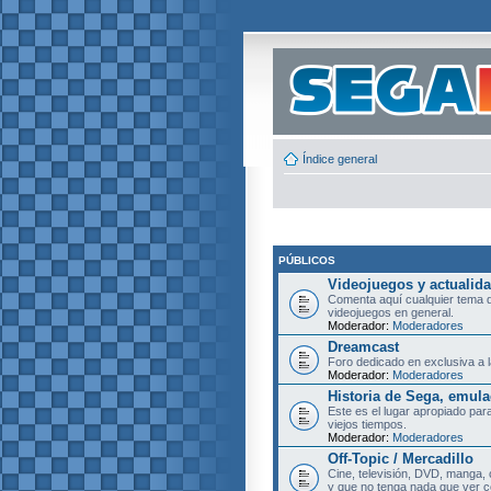
Índice general
PÚBLICOS
Videojuegos y actualid
Comenta aquí cualquier tema d
videojuegos en general.
Moderador:
Moderadores
Dreamcast
Foro dedicado en exclusiva a l
Moderador:
Moderadores
Historia de Sega, emula
Este es el lugar apropiado pa
viejos tiempos.
Moderador:
Moderadores
Off-Topic / Mercadillo
Cine, televisión, DVD, manga, 
y que no tenga nada que ver c