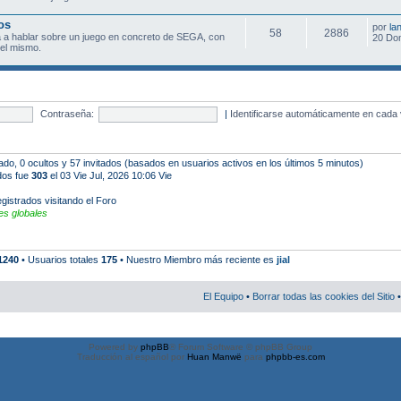
os
por
la
58
2886
 a hablar sobre un juego en concreto de SEGA, con
20 Do
el mismo.
Contraseña:
|
Identificarse automáticamente en cada 
rado, 0 ocultos y 57 invitados (basados en usuarios activos en los últimos 5 minutos)
ados fue
303
el 03 Vie Jul, 2026 10:06 Vie
gistrados visitando el Foro
s globales
1240
• Usuarios totales
175
• Nuestro Miembro más reciente es
jial
El Equipo
•
Borrar todas las cookies del Sitio
•
Powered by
phpBB
® Forum Software © phpBB Group
Traducción al español por
Huan Manwë
para
phpbb-es.com