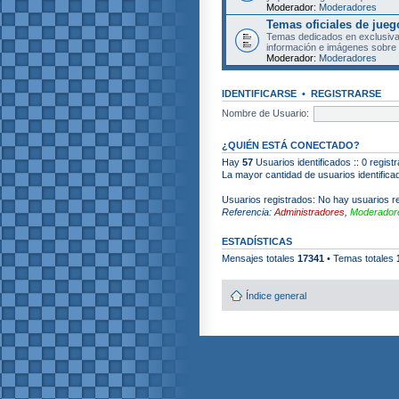
Moderador:
Moderadores
Temas oficiales de jueg
Temas dedicados en exclusiva
información e imágenes sobre 
Moderador:
Moderadores
IDENTIFICARSE
•
REGISTRARSE
Nombre de Usuario:
¿QUIÉN ESTÁ CONECTADO?
Hay
57
Usuarios identificados :: 0 regist
La mayor cantidad de usuarios identific
Usuarios registrados: No hay usuarios re
Referencia:
Administradores
,
Moderadore
ESTADÍSTICAS
Mensajes totales
17341
• Temas totales
Índice general