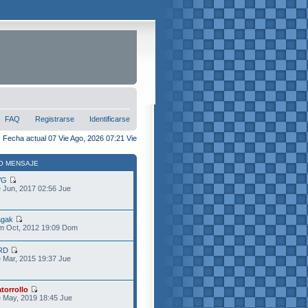
FAQ
Registrarse
Identificarse
Fecha actual 07 Vie Ago, 2026 07:21 Vie
O MENSAJE
VG
 Jun, 2017 02:56 Jue
gak
m Oct, 2012 19:09 Dom
RD
 Mar, 2015 19:37 Jue
torrollo
 May, 2019 18:45 Jue