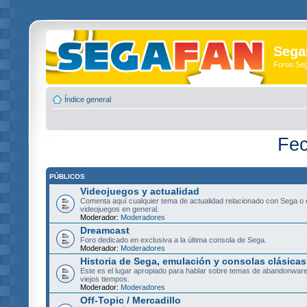
Sega
Foros Se
Índice general
Fec
PÚBLICOS
Videojuegos y actualidad
Comenta aquí cualquier tema de actualidad relacionado con Sega o 
videojuegos en general.
Moderador:
Moderadores
Dreamcast
Foro dedicado en exclusiva a la última consola de Sega.
Moderador:
Moderadores
Historia de Sega, emulación y consolas clásicas
Este es el lugar apropiado para hablar sobre temas de abandonware
viejos tiempos.
Moderador:
Moderadores
Off-Topic / Mercadillo