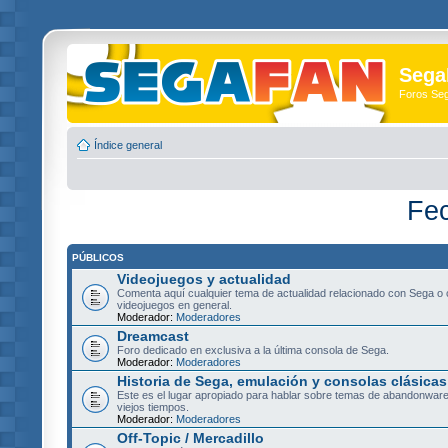
Sega
Foros Se
Índice general
Fec
PÚBLICOS
Videojuegos y actualidad
Comenta aquí cualquier tema de actualidad relacionado con Sega o 
videojuegos en general.
Moderador:
Moderadores
Dreamcast
Foro dedicado en exclusiva a la última consola de Sega.
Moderador:
Moderadores
Historia de Sega, emulación y consolas clásicas
Este es el lugar apropiado para hablar sobre temas de abandonware
viejos tiempos.
Moderador:
Moderadores
Off-Topic / Mercadillo