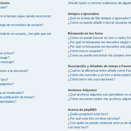
aciones
¡Recibí spam o correos maliciosos de alguie
ción?
Amigos e Ignorados
ero el tiempo sigue siendo incorrecto!
¿Qué es la lista de Mis Amigos e Ignorados
¿Cómo se puede añadir ó borrar usuarios de
ajo de mi nombre de usuario?
Búsqueda en los foros
-mail de un usuario, ¡me pide que me
¿Cómo se puede buscar en uno o varios fo
¿Por qué mi búsqueda me devuelve ningún 
¿Por qué mi búsqueda me devuelve una pág
¿Cómo busco usuarios?
n el foro?
¿Como se puede encontrar mis propios men
ensaje?
i mensaje?
Suscripción y Añadido de temas a Favor
¿Cuál es la diferencia entre añadir como Fa
ones a la encuesta?
¿Cómo me suscribo a un foro o tema especí
¿Cómo borro mis suscripciones?
 foro?
 adjuntos?
Archivos Adjuntos
 a un moderador?
¿Qué archivos adjuntos son permitidos en e
la publicación de temas?
¿Cómo encuentro todos mis archivos adjun
 aprobados?
Acerca de phpBB3
¿Quién programó este foro?
¿Por qué este foro no tiene tal cosa?
¿Con quién se puede contactar acerca de ab
con este foro?