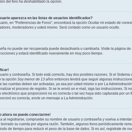
ción del foro ha deshabilitado la opción.
ario aparezca en las listas de usuarios identificados?
ario, en "Preferencias de Foros", encontrará la opción
Ocultar mi estado de conex
radores, moderadores y usted mismo. Será contado como un usuario oculto.
seña no puede ser recuperada puede desactivarla o cambiarla. Visite la página de i
strucciones y estará identificado nuevamente en muy poco tiempo.
ficar!
uario y contraseña. Si todo está correcto, hay dos posibles razones. Si el Sistema 
ó la opción
Soy menor de 13 años
entonces tendrá que seguir algunas instrucciones
 las cuentas deben ser activadas, ya sea por usted mismo o por La Administración,
inalizar el proceso de registro. Si se le envió un e-mail, siga las instrucciones. Si n
 electrónico que proporcionó no es correcta o tal vez haya sido capturada por un f
porcinó es correcta, envíe un mensaje a La Administración.
ro ahora no puedo conectarme!
ia al registrarse, compruebe su nombre de usuario y contraseña y vuelva a intentar
o borrado su cuenta por alguna razón. También, algunos foros periódicamente rem
odo de tiempo para reducir el peso de la base de datos. Si es así, registrate de nu