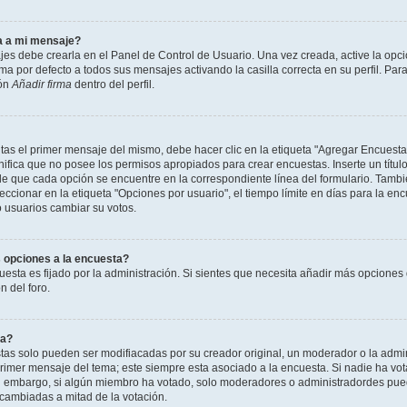
a a mi mensaje?
jes debe crearla en el Panel de Control de Usuario. Una vez creada, active la opc
a por defecto a todos sus mensajes activando la casilla correcta en su perfil. Para
ión
Añadir firma
dentro del perfil.
as el primer mensaje del mismo, debe hacer clic en la etiqueta "Agregar Encuesta
ignifica que no posee los permisos apropiados para crear encuestas. Inserte un títu
que cada opción se encuentre en la correspondiente línea del formulario. Tambi
cionar en la etiqueta "Opciones por usuario", el tiempo límite en días para la encu
lo usuarios cambiar su votos.
 opciones a la encuesta?
uesta es fijado por la administración. Si sientes que necesita añadir más opciones 
 del foro.
ta?
as solo pueden ser modifiacadas por su creador original, un moderador o la admin
 primer mensaje del tema; este siempre esta asociado a la encuesta. Si nadie ha vot
in embargo, si algún miembro ha votado, solo moderadores o administradordes pued
 cambiadas a mitad de la votación.