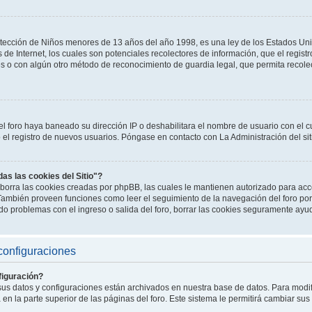
tección de Niños menores de 13 años del año 1998, es una ley de los Estados Un
os de Internet, los cuales son potenciales recolectores de información, que el registr
es o con algún otro método de reconocimiento de guardia legal, que permita recole
el foro haya baneado su dirección IP o deshabilitara el nombre de usuario con el cu
l registro de nuevos usuarios. Póngase en contacto con La Administración del sit
das las cookies del Sitio"?
o" borra las cookies creadas por phpBB, las cuales le mantienen autorizado para a
. También proveen funciones como leer el seguimiento de la navegación del foro por 
endo problemas con el ingreso o salida del foro, borrar las cookies seguramente ayu
configuraciones
iguración?
 sus datos y configuraciones están archivados en nuestra base de datos. Para modifi
en la parte superior de las páginas del foro. Este sistema le permitirá cambiar sus