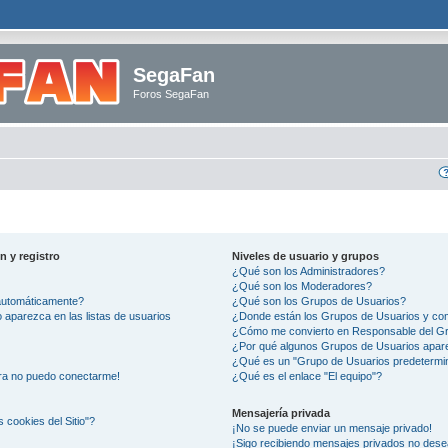
SegaFan
Foros SegaFan
n y registro
Niveles de usuario y grupos
¿Qué son los Administradores?
¿Qué son los Moderadores?
 automáticamente?
¿Qué son los Grupos de Usuarios?
aparezca en las listas de usuarios
¿Donde están los Grupos de Usuarios y com
¿Cómo me convierto en Responsable del G
¿Por qué algunos Grupos de Usuarios apare
¿Qué es un "Grupo de Usuarios predetermi
ora no puedo conectarme!
¿Qué es el enlace "El equipo"?
Mensajería privada
s cookies del Sitio"?
¡No se puede enviar un mensaje privado!
¡Sigo recibiendo mensajes privados no des