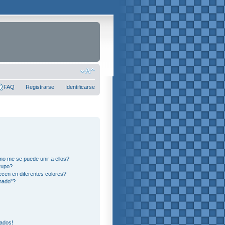
FAQ
Registrarse
Identificarse
o me se puede unir a ellos?
rupo?
cen en diferentes colores?
nado"?
eados!