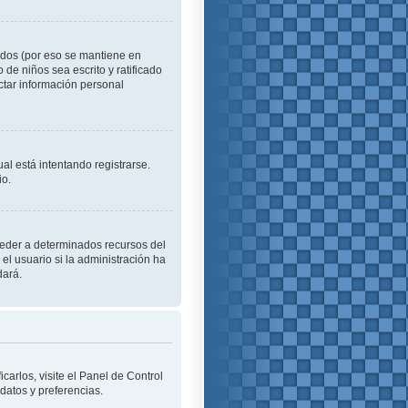
idos (por eso se mantiene en
o de niños sea escrito y ratificado
ctar información personal
al está intentando registrarse.
io.
cceder a determinados recursos del
el usuario si la administración ha
dará.
carlos, visite el Panel de Control
 datos y preferencias.