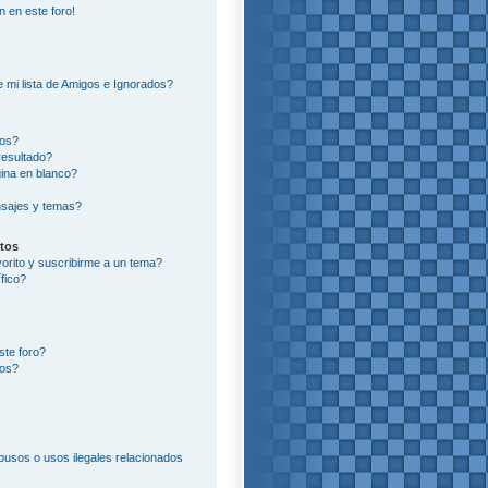
n en este foro!
?
 mi lista de Amigos e Ignorados?
ros?
resultado?
ina en blanco?
sajes y temas?
itos
vorito y suscribirme a un tema?
fico?
ste foro?
tos?
usos o usos ilegales relacionados