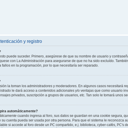
enticación y registro
?
l esto puede suceder. Primero, asegúrese de que su nombre de usuario y contraseñ
íquese con La Administración para asegurarse de que no ha sido excluído. También 
 fallos en la programación, por lo que necesitaría ser reparado.
?
isión la toman los administradores y moderadores. En algunos casos necesitará reg
istrado le dará acceso a contenidos adicionales y/o ventajas que como usuario invi
nsajes privados, suscripción a grupos de usuarios, etc. Tan solo le tomará unos
xpira automáticamente?
áticamente
cuando ingresa al foro, sus datos se guardan en una cookie segura, que 
ue su cuenta pueda ser usada por otra persona. Para que el sistema le reconozca 
able si accede al foro desde un PC compartido, e.j. biblioteca, cyber-cafés, PC's de