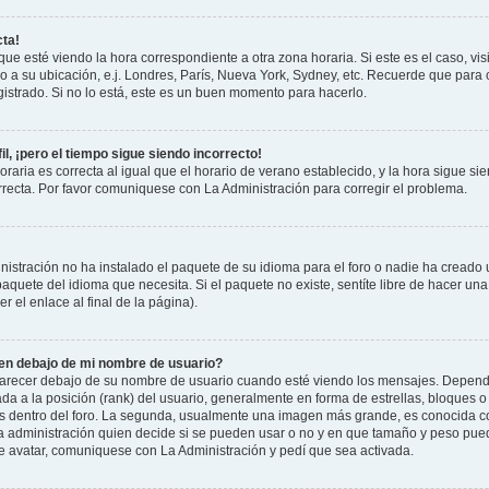
cta!
que esté viendo la hora correspondiente a otra zona horaria. Si este es el caso, vis
o a su ubicación, e.j. Londres, París, Nueva York, Sydney, etc. Recuerde que para 
istrado. Si no lo está, este es un buen momento para hacerlo.
il, ¡pero el tiempo sigue siendo incorrecto!
raria es correcta al igual que el horario de verano establecido, y la hora sigue si
recta. Por favor comuniquese con La Administración para corregir el problema.
istración no ha instalado el paquete de su idioma para el foro o nadie ha creado 
 paquete del idioma que necesita. Si el paquete no existe, sentíte libre de hacer u
r el enlace al final de la página).
n debajo de mi nombre de usuario?
cer debajo de su nombre de usuario cuando esté viendo los mensajes. Dependiend
ada a la posición (rank) del usuario, generalmente en forma de estrellas, bloques o
us dentro del foro. La segunda, usualmente una imagen más grande, es conocida 
la administración quien decide si se pueden usar o no y en que tamaño y peso pue
de avatar, comuniquese con La Administración y pedí que sea activada.