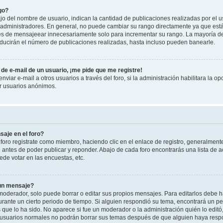
go?
 del nombre de usuario, indican la cantidad de publicaciones realizadas por el u
 y administradores. En general, no puede cambiar su rango directamente ya que est
es de mensajeear innecesariamente solo para incrementar su rango. La mayoría de 
ucirán el número de publicaciones realizadas, hasta incluso pueden banearle.
de e-mail de un usuario, ¡me pide que me registre!
viar e-mail a otros usuarios a través del foro, si la administración habilitara la op
or usuarios anónimos.
aje en el foro?
foro registrate como miembro, haciendo clic en el enlace de registro, generalment
antes de poder publicar y reponder. Abajo de cada foro encontrarás una lista de a
de votar en las encuestas, etc.
 un mensaje?
oderador, solo puede borrar o editar sus propios mensajes. Para editarlos debe h
urante un cierto periodo de tiempo. Si alguien respondió su tema, encontrará un p
 que lo ha sido. No aparece si fue un moderador o la administración quién lo edit
 usuarios normales no podrán borrar sus temas después de que alguien haya resp