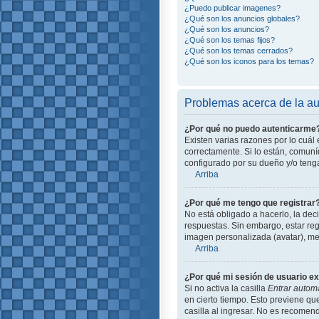
¿Puedo publicar imagenes?
¿Qué son los anuncios globales?
¿Qué son los anuncios?
¿Qué son los temas fijos?
¿Qué son los temas cerrados?
¿Qué son los iconos para los temas?
Problemas acerca de la aut
¿Por qué no puedo autenticarme
Existen varias razones por lo cuá
correctamente. Si lo están, comun
configurado por su dueño y/o tenga
Arriba
¿Por qué me tengo que registrar
No está obligado a hacerlo, la dec
respuestas. Sin embargo, estar reg
imagen personalizada (avatar), me
Arriba
¿Por qué mi sesión de usuario e
Si no activa la casilla
Entrar autom
en cierto tiempo. Esto previene q
casilla al ingresar. No es recomend