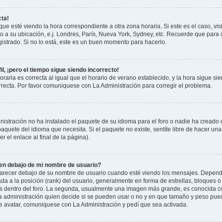
cta!
que esté viendo la hora correspondiente a otra zona horaria. Si este es el caso, vis
o a su ubicación, e.j. Londres, París, Nueva York, Sydney, etc. Recuerde que para 
istrado. Si no lo está, este es un buen momento para hacerlo.
il, ¡pero el tiempo sigue siendo incorrecto!
raria es correcta al igual que el horario de verano establecido, y la hora sigue si
recta. Por favor comuniquese con La Administración para corregir el problema.
istración no ha instalado el paquete de su idioma para el foro o nadie ha creado 
 paquete del idioma que necesita. Si el paquete no existe, sentíte libre de hacer u
r el enlace al final de la página).
n debajo de mi nombre de usuario?
cer debajo de su nombre de usuario cuando esté viendo los mensajes. Dependiend
ada a la posición (rank) del usuario, generalmente en forma de estrellas, bloques o
us dentro del foro. La segunda, usualmente una imagen más grande, es conocida 
la administración quien decide si se pueden usar o no y en que tamaño y peso pue
de avatar, comuniquese con La Administración y pedí que sea activada.