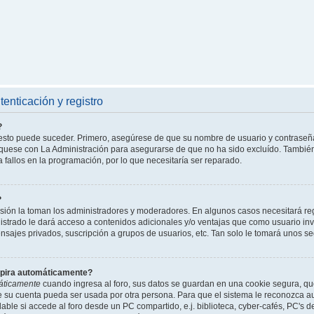
enticación y registro
?
l esto puede suceder. Primero, asegúrese de que su nombre de usuario y contraseñ
íquese con La Administración para asegurarse de que no ha sido excluído. También 
 fallos en la programación, por lo que necesitaría ser reparado.
?
isión la toman los administradores y moderadores. En algunos casos necesitará reg
istrado le dará acceso a contenidos adicionales y/o ventajas que como usuario invi
nsajes privados, suscripción a grupos de usuarios, etc. Tan solo le tomará unos
xpira automáticamente?
áticamente
cuando ingresa al foro, sus datos se guardan en una cookie segura, que 
ue su cuenta pueda ser usada por otra persona. Para que el sistema le reconozca 
able si accede al foro desde un PC compartido, e.j. biblioteca, cyber-cafés, PC's de