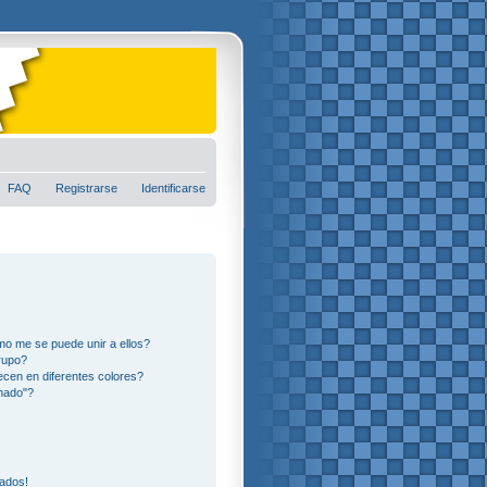
FAQ
Registrarse
Identificarse
o me se puede unir a ellos?
rupo?
cen en diferentes colores?
nado"?
eados!