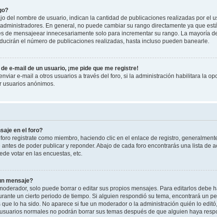
go?
 del nombre de usuario, indican la cantidad de publicaciones realizadas por el u
 y administradores. En general, no puede cambiar su rango directamente ya que est
es de mensajeear innecesariamente solo para incrementar su rango. La mayoría de 
ucirán el número de publicaciones realizadas, hasta incluso pueden banearle.
de e-mail de un usuario, ¡me pide que me registre!
viar e-mail a otros usuarios a través del foro, si la administración habilitara la op
or usuarios anónimos.
aje en el foro?
foro registrate como miembro, haciendo clic en el enlace de registro, generalment
antes de poder publicar y reponder. Abajo de cada foro encontrarás una lista de a
de votar en las encuestas, etc.
 un mensaje?
oderador, solo puede borrar o editar sus propios mensajes. Para editarlos debe h
urante un cierto periodo de tiempo. Si alguien respondió su tema, encontrará un p
 que lo ha sido. No aparece si fue un moderador o la administración quién lo edit
 usuarios normales no podrán borrar sus temas después de que alguien haya resp