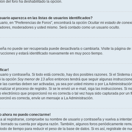
ción del foro ha deshabilitado la opción.
ario aparezca en las listas de usuarios identificados?
ario, en "Preferencias de Foros", encontrará la opción
Ocultar mi estado de conex
radores, moderadores y usted mismo. Será contado como un usuario oculto.
seña no puede ser recuperada puede desactivarla o cambiarla. Visite la página de i
strucciones y estará identificado nuevamente en muy poco tiempo.
ficar!
uario y contraseña. Si todo está correcto, hay dos posibles razones. Si el Sistema 
ó la opción
Soy menor de 13 años
entonces tendrá que seguir algunas instrucciones
 las cuentas deben ser activadas, ya sea por usted mismo o por La Administración,
inalizar el proceso de registro. Si se le envió un e-mail, siga las instrucciones. Si n
 electrónico que proporcionó no es correcta o tal vez haya sido capturada por un f
porcinó es correcta, envíe un mensaje a La Administración.
ro ahora no puedo conectarme!
ia al registrarse, compruebe su nombre de usuario y contraseña y vuelva a intentar
o borrado su cuenta por alguna razón. También, algunos foros periódicamente rem
odo de tiempo para reducir el peso de la base de datos. Si es así, registrate de nu