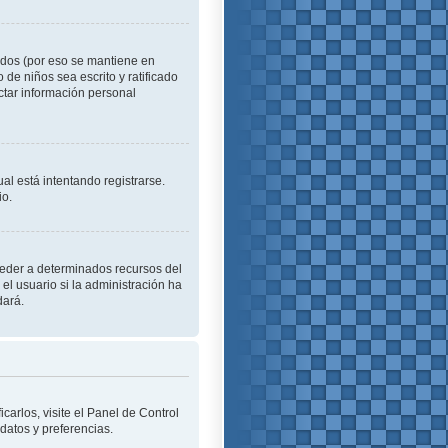
idos (por eso se mantiene en
o de niños sea escrito y ratificado
ctar información personal
al está intentando registrarse.
io.
cceder a determinados recursos del
el usuario si la administración ha
dará.
carlos, visite el Panel de Control
 datos y preferencias.