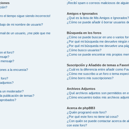
aciones
¡Recibí spam o correos maliciosos de alguie
ción?
Amigos e Ignorados
ero el tiempo sigue siendo incorrecto!
¿Qué es la lista de Mis Amigos e Ignorados
¿Cómo se puede añadir ó borrar usuarios de
ajo de mi nombre de usuario?
Búsqueda en los foros
-mail de un usuario, ¡me pide que me
¿Cómo se puede buscar en uno o varios fo
¿Por qué mi búsqueda me devuelve ningún 
¿Por qué mi búsqueda me devuelve una pág
¿Cómo busco usuarios?
n el foro?
¿Como se puede encontrar mis propios men
ensaje?
i mensaje?
Suscripción y Añadido de temas a Favor
¿Cuál es la diferencia entre añadir como Fa
ones a la encuesta?
¿Cómo me suscribo a un foro o tema especí
¿Cómo borro mis suscripciones?
 foro?
 adjuntos?
Archivos Adjuntos
 a un moderador?
¿Qué archivos adjuntos son permitidos en e
la publicación de temas?
¿Cómo encuentro todos mis archivos adjun
 aprobados?
Acerca de phpBB3
¿Quién programó este foro?
¿Por qué este foro no tiene tal cosa?
¿Con quién se puede contactar acerca de ab
con este foro?