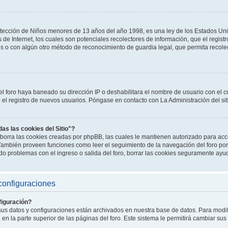
tección de Niños menores de 13 años del año 1998, es una ley de los Estados Un
os de Internet, los cuales son potenciales recolectores de información, que el registr
es o con algún otro método de reconocimiento de guardia legal, que permita recole
el foro haya baneado su dirección IP o deshabilitara el nombre de usuario con el cu
l registro de nuevos usuarios. Póngase en contacto con La Administración del sit
das las cookies del Sitio"?
o" borra las cookies creadas por phpBB, las cuales le mantienen autorizado para a
. También proveen funciones como leer el seguimiento de la navegación del foro por 
endo problemas con el ingreso o salida del foro, borrar las cookies seguramente ayu
configuraciones
iguración?
 sus datos y configuraciones están archivados en nuestra base de datos. Para modifi
en la parte superior de las páginas del foro. Este sistema le permitirá cambiar sus