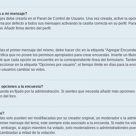
a a mi mensaje?
jes debe crearla en el Panel de Control de Usuario. Una vez creada, active la opc
a por defecto a todos sus mensajes activando la casilla correcta en su perfil. Para
ión
Añadir firma
dentro del perfil.
as el primer mensaje del mismo, debe hacer clic en la etiqueta "Agregar Encuesta
ignifica que no posee los permisos apropiados para crear encuestas. Inserte un títu
que cada opción se encuentre en la correspondiente línea del formulario. Tambi
cionar en la etiqueta "Opciones por usuario", el tiempo límite en días para la encu
lo usuarios cambiar su votos.
 opciones a la encuesta?
uesta es fijado por la administración. Si sientes que necesita añadir más opciones 
 del foro.
ta?
as solo pueden ser modifiacadas por su creador original, un moderador o la admin
 primer mensaje del tema; este siempre esta asociado a la encuesta. Si nadie ha vot
in embargo, si algún miembro ha votado, solo moderadores o administradordes pued
 cambiadas a mitad de la votación.