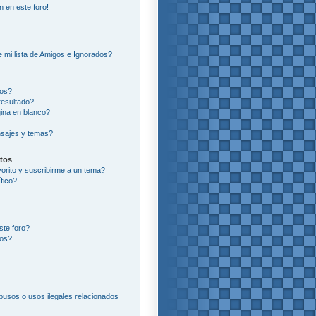
n en este foro!
?
 mi lista de Amigos e Ignorados?
ros?
resultado?
ina en blanco?
sajes y temas?
itos
vorito y suscribirme a un tema?
fico?
ste foro?
tos?
usos o usos ilegales relacionados