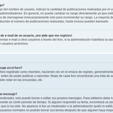
go?
 del nombre de usuario, indican la cantidad de publicaciones realizadas por el u
 y administradores. En general, no puede cambiar su rango directamente ya que est
es de mensajeear innecesariamente solo para incrementar su rango. La mayoría de 
ucirán el número de publicaciones realizadas, hasta incluso pueden banearle.
de e-mail de un usuario, ¡me pide que me registre!
viar e-mail a otros usuarios a través del foro, si la administración habilitara la op
or usuarios anónimos.
aje en el foro?
foro registrate como miembro, haciendo clic en el enlace de registro, generalment
antes de poder publicar y reponder. Abajo de cada foro encontrarás una lista de a
de votar en las encuestas, etc.
 un mensaje?
oderador, solo puede borrar o editar sus propios mensajes. Para editarlos debe h
urante un cierto periodo de tiempo. Si alguien respondió su tema, encontrará un p
 que lo ha sido. No aparece si fue un moderador o la administración quién lo edit
 usuarios normales no podrán borrar sus temas después de que alguien haya resp