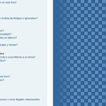
n en este foro!
?
 mi lista de Amigos e Ignorados?
ros?
resultado?
ina en blanco?
sajes y temas?
itos
vorito y suscribirme a un tema?
fico?
ste foro?
tos?
usos o usos ilegales relacionados