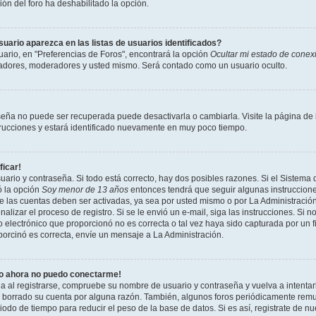
ción del foro ha deshabilitado la opción.
ario aparezca en las listas de usuarios identificados?
ario, en "Preferencias de Foros", encontrará la opción
Ocultar mi estado de conex
radores, moderadores y usted mismo. Será contado como un usuario oculto.
seña no puede ser recuperada puede desactivarla o cambiarla. Visite la página de i
strucciones y estará identificado nuevamente en muy poco tiempo.
ficar!
uario y contraseña. Si todo está correcto, hay dos posibles razones. Si el Sistema 
ó la opción
Soy menor de 13 años
entonces tendrá que seguir algunas instrucciones
 las cuentas deben ser activadas, ya sea por usted mismo o por La Administración,
inalizar el proceso de registro. Si se le envió un e-mail, siga las instrucciones. Si n
 electrónico que proporcionó no es correcta o tal vez haya sido capturada por un f
porcinó es correcta, envíe un mensaje a La Administración.
ro ahora no puedo conectarme!
ia al registrarse, compruebe su nombre de usuario y contraseña y vuelva a intentar
o borrado su cuenta por alguna razón. También, algunos foros periódicamente rem
odo de tiempo para reducir el peso de la base de datos. Si es así, registrate de nu