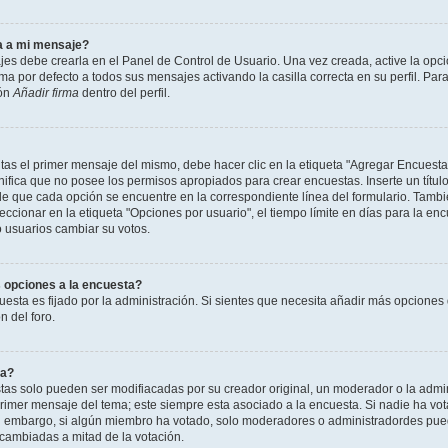
a a mi mensaje?
jes debe crearla en el Panel de Control de Usuario. Una vez creada, active la opc
a por defecto a todos sus mensajes activando la casilla correcta en su perfil. Para
ión
Añadir firma
dentro del perfil.
as el primer mensaje del mismo, debe hacer clic en la etiqueta "Agregar Encuesta
ignifica que no posee los permisos apropiados para crear encuestas. Inserte un títu
que cada opción se encuentre en la correspondiente línea del formulario. Tambi
cionar en la etiqueta "Opciones por usuario", el tiempo límite en días para la encu
lo usuarios cambiar su votos.
 opciones a la encuesta?
uesta es fijado por la administración. Si sientes que necesita añadir más opciones 
 del foro.
ta?
as solo pueden ser modifiacadas por su creador original, un moderador o la admin
 primer mensaje del tema; este siempre esta asociado a la encuesta. Si nadie ha vot
in embargo, si algún miembro ha votado, solo moderadores o administradordes pued
 cambiadas a mitad de la votación.