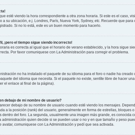
cta!
que esté viendo la hora correspondiente a otra zona horaria. Si este es el caso, vis
o a su ubicación, e.j. Londres, París, Nueva York, Sydney, etc. Recuerde que para 
istrado. Si no lo está, este es un buen momento para hacerlo.
il, ¡pero el tiempo sigue siendo incorrecto!
raria es correcta al igual que el horario de verano establecido, y la hora sigue si
recta. Por favor comuniquese con La Administración para corregir el problema.
istración no ha instalado el paquete de su idioma para el foro o nadie ha creado 
 paquete del idioma que necesita. Si el paquete no existe, sentíte libre de hacer u
r el enlace al final de la página).
n debajo de mi nombre de usuario?
cer debajo de su nombre de usuario cuando esté viendo los mensajes. Dependiend
ada a la posición (rank) del usuario, generalmente en forma de estrellas, bloques o
us dentro del foro. La segunda, usualmente una imagen más grande, es conocida 
la administración quien decide si se pueden usar o no y en que tamaño y peso pue
de avatar, comuniquese con La Administración y pedí que sea activada.