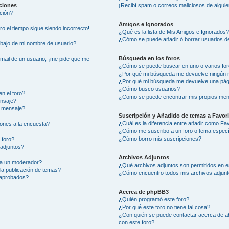
aciones
¡Recibí spam o correos maliciosos de alguie
ción?
Amigos e Ignorados
ero el tiempo sigue siendo incorrecto!
¿Qué es la lista de Mis Amigos e Ignorados
¿Cómo se puede añadir ó borrar usuarios de
ajo de mi nombre de usuario?
Búsqueda en los foros
-mail de un usuario, ¡me pide que me
¿Cómo se puede buscar en uno o varios fo
¿Por qué mi búsqueda me devuelve ningún 
¿Por qué mi búsqueda me devuelve una pág
¿Cómo busco usuarios?
n el foro?
¿Como se puede encontrar mis propios men
ensaje?
i mensaje?
Suscripción y Añadido de temas a Favor
¿Cuál es la diferencia entre añadir como Fa
ones a la encuesta?
¿Cómo me suscribo a un foro o tema especí
¿Cómo borro mis suscripciones?
 foro?
 adjuntos?
Archivos Adjuntos
 a un moderador?
¿Qué archivos adjuntos son permitidos en e
la publicación de temas?
¿Cómo encuentro todos mis archivos adjun
 aprobados?
Acerca de phpBB3
¿Quién programó este foro?
¿Por qué este foro no tiene tal cosa?
¿Con quién se puede contactar acerca de ab
con este foro?