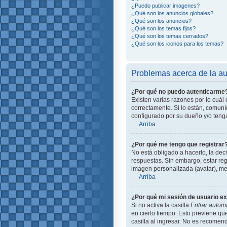
¿Puedo publicar imagenes?
¿Qué son los anuncios globales?
¿Qué son los anuncios?
¿Qué son los temas fijos?
¿Qué son los temas cerrados?
¿Qué son los iconos para los temas?
Problemas acerca de la aut
¿Por qué no puedo autenticarme
Existen varias razones por lo cuá
correctamente. Si lo están, comun
configurado por su dueño y/o tenga
Arriba
¿Por qué me tengo que registrar
No está obligado a hacerlo, la dec
respuestas. Sin embargo, estar reg
imagen personalizada (avatar), me
Arriba
¿Por qué mi sesión de usuario e
Si no activa la casilla
Entrar autom
en cierto tiempo. Esto previene q
casilla al ingresar. No es recomend