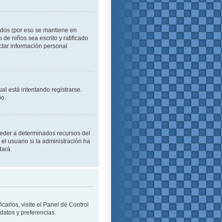
idos (por eso se mantiene en
o de niños sea escrito y ratificado
ctar información personal
al está intentando registrarse.
io.
cceder a determinados recursos del
el usuario si la administración ha
dará.
carlos, visite el Panel de Control
 datos y preferencias.