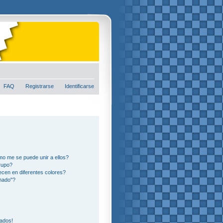
FAQ
Registrarse
Identificarse
o me se puede unir a ellos?
rupo?
cen en diferentes colores?
nado"?
eados!