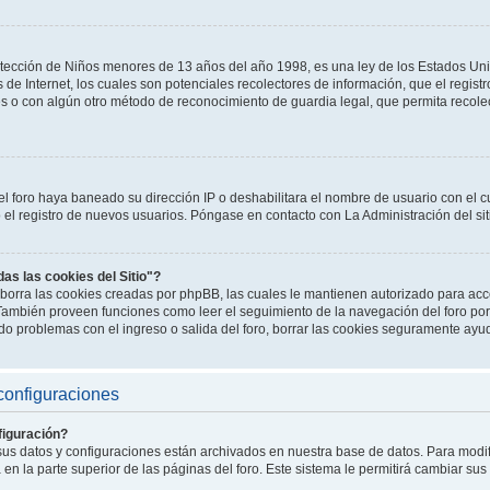
tección de Niños menores de 13 años del año 1998, es una ley de los Estados Un
os de Internet, los cuales son potenciales recolectores de información, que el registr
es o con algún otro método de reconocimiento de guardia legal, que permita recole
el foro haya baneado su dirección IP o deshabilitara el nombre de usuario con el cu
l registro de nuevos usuarios. Póngase en contacto con La Administración del sit
das las cookies del Sitio"?
o" borra las cookies creadas por phpBB, las cuales le mantienen autorizado para a
. También proveen funciones como leer el seguimiento de la navegación del foro por 
endo problemas con el ingreso o salida del foro, borrar las cookies seguramente ayu
configuraciones
iguración?
 sus datos y configuraciones están archivados en nuestra base de datos. Para modifi
en la parte superior de las páginas del foro. Este sistema le permitirá cambiar sus