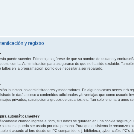
enticación y registro
?
l esto puede suceder. Primero, asegúrese de que su nombre de usuario y contraseñ
íquese con La Administración para asegurarse de que no ha sido excluído. También 
 fallos en la programación, por lo que necesitaría ser reparado.
?
isión la toman los administradores y moderadores. En algunos casos necesitará reg
istrado le dará acceso a contenidos adicionales y/o ventajas que como usuario invi
nsajes privados, suscripción a grupos de usuarios, etc. Tan solo le tomará unos
xpira automáticamente?
áticamente
cuando ingresa al foro, sus datos se guardan en una cookie segura, que 
ue su cuenta pueda ser usada por otra persona. Para que el sistema le reconozca 
able si accede al foro desde un PC compartido, e.j. biblioteca, cyber-cafés, PC's de