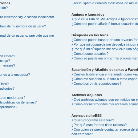
aciones
¡Recibí spam o correos maliciosos de alguie
ción?
Amigos e Ignorados
ero el tiempo sigue siendo incorrecto!
¿Qué es la lista de Mis Amigos e Ignorados
¿Cómo se puede añadir ó borrar usuarios de
ajo de mi nombre de usuario?
Búsqueda en los foros
-mail de un usuario, ¡me pide que me
¿Cómo se puede buscar en uno o varios fo
¿Por qué mi búsqueda me devuelve ningún 
¿Por qué mi búsqueda me devuelve una pág
¿Cómo busco usuarios?
n el foro?
¿Como se puede encontrar mis propios men
ensaje?
i mensaje?
Suscripción y Añadido de temas a Favor
¿Cuál es la diferencia entre añadir como Fa
ones a la encuesta?
¿Cómo me suscribo a un foro o tema especí
¿Cómo borro mis suscripciones?
 foro?
 adjuntos?
Archivos Adjuntos
 a un moderador?
¿Qué archivos adjuntos son permitidos en e
la publicación de temas?
¿Cómo encuentro todos mis archivos adjun
 aprobados?
Acerca de phpBB3
¿Quién programó este foro?
¿Por qué este foro no tiene tal cosa?
¿Con quién se puede contactar acerca de ab
con este foro?