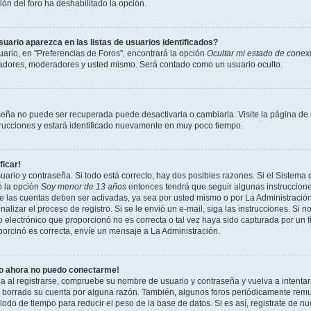
ción del foro ha deshabilitado la opción.
ario aparezca en las listas de usuarios identificados?
ario, en "Preferencias de Foros", encontrará la opción
Ocultar mi estado de conex
radores, moderadores y usted mismo. Será contado como un usuario oculto.
seña no puede ser recuperada puede desactivarla o cambiarla. Visite la página de i
strucciones y estará identificado nuevamente en muy poco tiempo.
ficar!
uario y contraseña. Si todo está correcto, hay dos posibles razones. Si el Sistema 
ó la opción
Soy menor de 13 años
entonces tendrá que seguir algunas instrucciones
 las cuentas deben ser activadas, ya sea por usted mismo o por La Administración,
inalizar el proceso de registro. Si se le envió un e-mail, siga las instrucciones. Si n
 electrónico que proporcionó no es correcta o tal vez haya sido capturada por un f
porcinó es correcta, envíe un mensaje a La Administración.
ro ahora no puedo conectarme!
ia al registrarse, compruebe su nombre de usuario y contraseña y vuelva a intentar
o borrado su cuenta por alguna razón. También, algunos foros periódicamente rem
odo de tiempo para reducir el peso de la base de datos. Si es así, registrate de nu