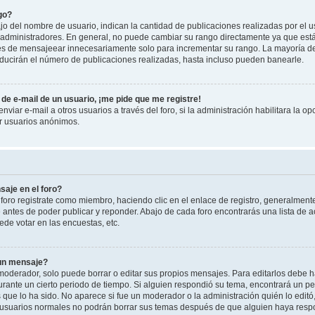
go?
 del nombre de usuario, indican la cantidad de publicaciones realizadas por el u
 y administradores. En general, no puede cambiar su rango directamente ya que est
es de mensajeear innecesariamente solo para incrementar su rango. La mayoría de 
ucirán el número de publicaciones realizadas, hasta incluso pueden banearle.
de e-mail de un usuario, ¡me pide que me registre!
viar e-mail a otros usuarios a través del foro, si la administración habilitara la op
or usuarios anónimos.
aje en el foro?
foro registrate como miembro, haciendo clic en el enlace de registro, generalment
antes de poder publicar y reponder. Abajo de cada foro encontrarás una lista de a
de votar en las encuestas, etc.
 un mensaje?
oderador, solo puede borrar o editar sus propios mensajes. Para editarlos debe h
urante un cierto periodo de tiempo. Si alguien respondió su tema, encontrará un p
 que lo ha sido. No aparece si fue un moderador o la administración quién lo edit
 usuarios normales no podrán borrar sus temas después de que alguien haya resp