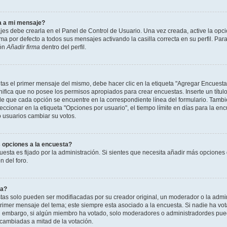
a a mi mensaje?
jes debe crearla en el Panel de Control de Usuario. Una vez creada, active la opc
a por defecto a todos sus mensajes activando la casilla correcta en su perfil. Para
ión
Añadir firma
dentro del perfil.
as el primer mensaje del mismo, debe hacer clic en la etiqueta "Agregar Encuesta
ignifica que no posee los permisos apropiados para crear encuestas. Inserte un títu
que cada opción se encuentre en la correspondiente línea del formulario. Tambi
cionar en la etiqueta "Opciones por usuario", el tiempo límite en días para la encu
lo usuarios cambiar su votos.
 opciones a la encuesta?
uesta es fijado por la administración. Si sientes que necesita añadir más opciones 
 del foro.
ta?
as solo pueden ser modifiacadas por su creador original, un moderador o la admin
 primer mensaje del tema; este siempre esta asociado a la encuesta. Si nadie ha vot
in embargo, si algún miembro ha votado, solo moderadores o administradordes pued
 cambiadas a mitad de la votación.