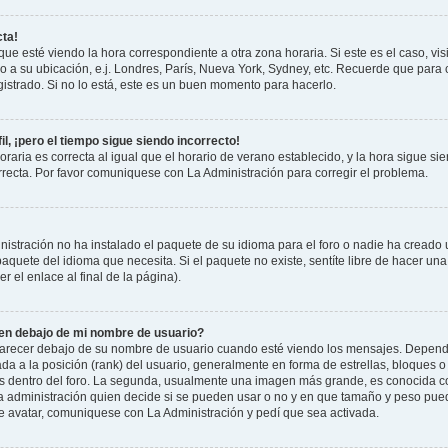
cta!
que esté viendo la hora correspondiente a otra zona horaria. Si este es el caso, vis
o a su ubicación, e.j. Londres, París, Nueva York, Sydney, etc. Recuerde que para 
istrado. Si no lo está, este es un buen momento para hacerlo.
il, ¡pero el tiempo sigue siendo incorrecto!
raria es correcta al igual que el horario de verano establecido, y la hora sigue si
recta. Por favor comuniquese con La Administración para corregir el problema.
istración no ha instalado el paquete de su idioma para el foro o nadie ha creado 
 paquete del idioma que necesita. Si el paquete no existe, sentíte libre de hacer u
r el enlace al final de la página).
n debajo de mi nombre de usuario?
cer debajo de su nombre de usuario cuando esté viendo los mensajes. Dependiend
ada a la posición (rank) del usuario, generalmente en forma de estrellas, bloques o
us dentro del foro. La segunda, usualmente una imagen más grande, es conocida 
la administración quien decide si se pueden usar o no y en que tamaño y peso pue
de avatar, comuniquese con La Administración y pedí que sea activada.