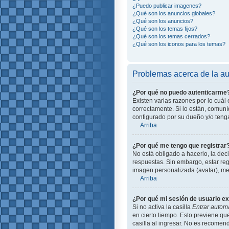
¿Puedo publicar imagenes?
¿Qué son los anuncios globales?
¿Qué son los anuncios?
¿Qué son los temas fijos?
¿Qué son los temas cerrados?
¿Qué son los iconos para los temas?
Problemas acerca de la aut
¿Por qué no puedo autenticarme
Existen varias razones por lo cuá
correctamente. Si lo están, comun
configurado por su dueño y/o tenga
Arriba
¿Por qué me tengo que registrar
No está obligado a hacerlo, la dec
respuestas. Sin embargo, estar reg
imagen personalizada (avatar), me
Arriba
¿Por qué mi sesión de usuario e
Si no activa la casilla
Entrar autom
en cierto tiempo. Esto previene q
casilla al ingresar. No es recomend