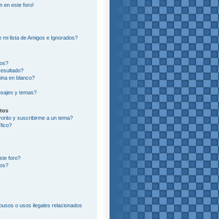
n en este foro!
?
 mi lista de Amigos e Ignorados?
ros?
resultado?
ina en blanco?
sajes y temas?
itos
vorito y suscribirme a un tema?
fico?
ste foro?
tos?
usos o usos ilegales relacionados