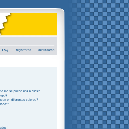
FAQ
Registrarse
Identificarse
o me se puede unir a ellos?
rupo?
cen en diferentes colores?
nado"?
eados!