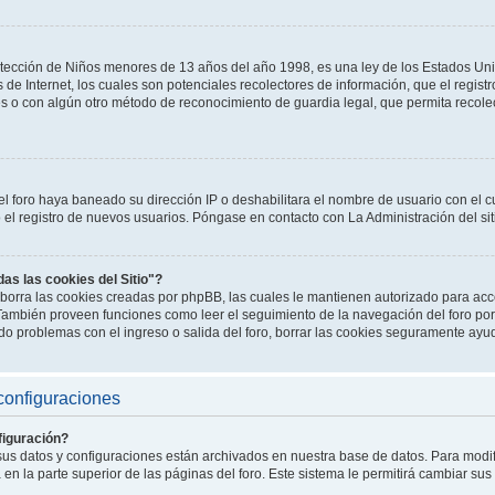
tección de Niños menores de 13 años del año 1998, es una ley de los Estados Un
os de Internet, los cuales son potenciales recolectores de información, que el registr
es o con algún otro método de reconocimiento de guardia legal, que permita recole
el foro haya baneado su dirección IP o deshabilitara el nombre de usuario con el cu
l registro de nuevos usuarios. Póngase en contacto con La Administración del sit
das las cookies del Sitio"?
o" borra las cookies creadas por phpBB, las cuales le mantienen autorizado para a
. También proveen funciones como leer el seguimiento de la navegación del foro por 
endo problemas con el ingreso o salida del foro, borrar las cookies seguramente ayu
configuraciones
iguración?
 sus datos y configuraciones están archivados en nuestra base de datos. Para modifi
en la parte superior de las páginas del foro. Este sistema le permitirá cambiar sus