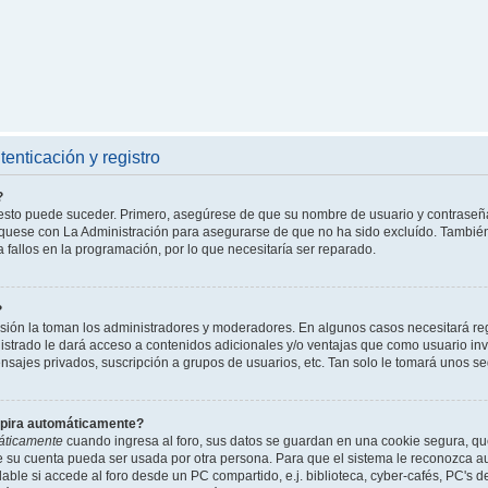
enticación y registro
?
l esto puede suceder. Primero, asegúrese de que su nombre de usuario y contraseñ
íquese con La Administración para asegurarse de que no ha sido excluído. También 
 fallos en la programación, por lo que necesitaría ser reparado.
?
isión la toman los administradores y moderadores. En algunos casos necesitará reg
istrado le dará acceso a contenidos adicionales y/o ventajas que como usuario invi
nsajes privados, suscripción a grupos de usuarios, etc. Tan solo le tomará unos
xpira automáticamente?
áticamente
cuando ingresa al foro, sus datos se guardan en una cookie segura, que 
ue su cuenta pueda ser usada por otra persona. Para que el sistema le reconozca 
able si accede al foro desde un PC compartido, e.j. biblioteca, cyber-cafés, PC's de