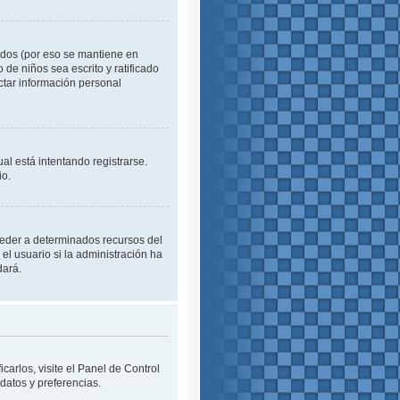
idos (por eso se mantiene en
o de niños sea escrito y ratificado
ctar información personal
al está intentando registrarse.
io.
cceder a determinados recursos del
el usuario si la administración ha
dará.
carlos, visite el Panel de Control
 datos y preferencias.