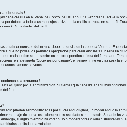
a a mi mensaje?
jes debe crearla en el Panel de Control de Usuario. Una vez creada, active la opc
a por defecto a todos sus mensajes activando la casilla correcta en su perfil. Para
ión
Añadir firma
dentro del perfil.
as el primer mensaje del mismo, debe hacer clic en la etiqueta "Agregar Encuesta
ignifica que no posee los permisos apropiados para crear encuestas. Inserte un títu
que cada opción se encuentre en la correspondiente línea del formulario. Tambi
cionar en la etiqueta "Opciones por usuario", el tiempo límite en días para la encu
lo usuarios cambiar su votos.
 opciones a la encuesta?
uesta es fijado por la administración. Si sientes que necesita añadir más opciones 
 del foro.
ta?
as solo pueden ser modifiacadas por su creador original, un moderador o la admin
 primer mensaje del tema; este siempre esta asociado a la encuesta. Si nadie ha vot
in embargo, si algún miembro ha votado, solo moderadores o administradordes pued
 cambiadas a mitad de la votación.