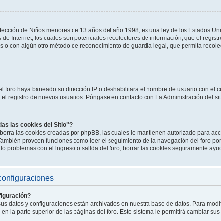
tección de Niños menores de 13 años del año 1998, es una ley de los Estados Un
os de Internet, los cuales son potenciales recolectores de información, que el registr
es o con algún otro método de reconocimiento de guardia legal, que permita recole
el foro haya baneado su dirección IP o deshabilitara el nombre de usuario con el cu
l registro de nuevos usuarios. Póngase en contacto con La Administración del sit
das las cookies del Sitio"?
o" borra las cookies creadas por phpBB, las cuales le mantienen autorizado para a
. También proveen funciones como leer el seguimiento de la navegación del foro por 
endo problemas con el ingreso o salida del foro, borrar las cookies seguramente ayu
configuraciones
iguración?
 sus datos y configuraciones están archivados en nuestra base de datos. Para modifi
en la parte superior de las páginas del foro. Este sistema le permitirá cambiar sus