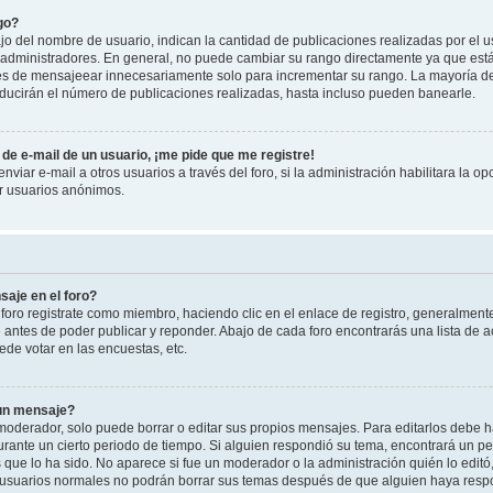
go?
 del nombre de usuario, indican la cantidad de publicaciones realizadas por el u
 y administradores. En general, no puede cambiar su rango directamente ya que est
es de mensajeear innecesariamente solo para incrementar su rango. La mayoría de 
ucirán el número de publicaciones realizadas, hasta incluso pueden banearle.
de e-mail de un usuario, ¡me pide que me registre!
viar e-mail a otros usuarios a través del foro, si la administración habilitara la op
or usuarios anónimos.
aje en el foro?
foro registrate como miembro, haciendo clic en el enlace de registro, generalment
antes de poder publicar y reponder. Abajo de cada foro encontrarás una lista de a
de votar en las encuestas, etc.
 un mensaje?
oderador, solo puede borrar o editar sus propios mensajes. Para editarlos debe h
urante un cierto periodo de tiempo. Si alguien respondió su tema, encontrará un p
 que lo ha sido. No aparece si fue un moderador o la administración quién lo edit
 usuarios normales no podrán borrar sus temas después de que alguien haya resp