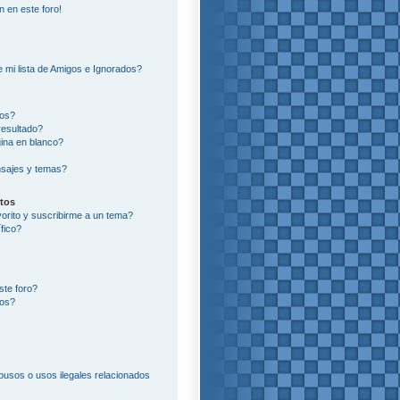
n en este foro!
?
 mi lista de Amigos e Ignorados?
ros?
resultado?
ina en blanco?
sajes y temas?
itos
vorito y suscribirme a un tema?
fico?
ste foro?
tos?
usos o usos ilegales relacionados