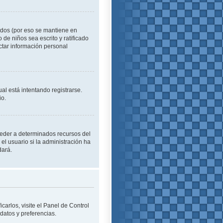
idos (por eso se mantiene en
o de niños sea escrito y ratificado
ctar información personal
al está intentando registrarse.
io.
cceder a determinados recursos del
el usuario si la administración ha
dará.
carlos, visite el Panel de Control
 datos y preferencias.