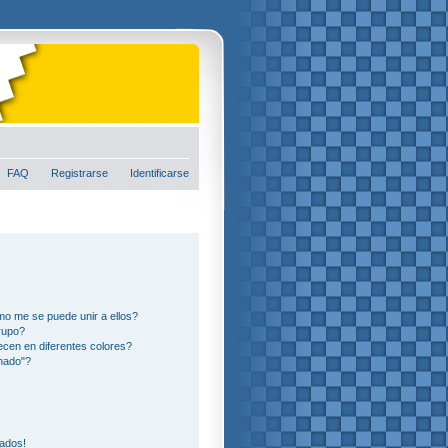
FAQ
Registrarse
Identificarse
o me se puede unir a ellos?
rupo?
cen en diferentes colores?
nado"?
eados!