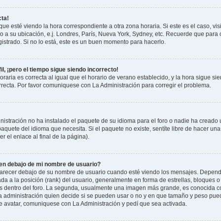
cta!
que esté viendo la hora correspondiente a otra zona horaria. Si este es el caso, vis
o a su ubicación, e.j. Londres, París, Nueva York, Sydney, etc. Recuerde que para 
istrado. Si no lo está, este es un buen momento para hacerlo.
il, ¡pero el tiempo sigue siendo incorrecto!
raria es correcta al igual que el horario de verano establecido, y la hora sigue si
recta. Por favor comuniquese con La Administración para corregir el problema.
istración no ha instalado el paquete de su idioma para el foro o nadie ha creado 
 paquete del idioma que necesita. Si el paquete no existe, sentíte libre de hacer u
r el enlace al final de la página).
n debajo de mi nombre de usuario?
cer debajo de su nombre de usuario cuando esté viendo los mensajes. Dependiend
ada a la posición (rank) del usuario, generalmente en forma de estrellas, bloques o
us dentro del foro. La segunda, usualmente una imagen más grande, es conocida 
la administración quien decide si se pueden usar o no y en que tamaño y peso pue
de avatar, comuniquese con La Administración y pedí que sea activada.