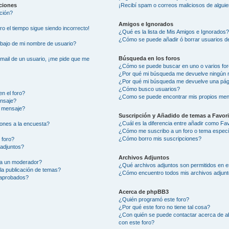
aciones
¡Recibí spam o correos maliciosos de alguie
ción?
Amigos e Ignorados
ero el tiempo sigue siendo incorrecto!
¿Qué es la lista de Mis Amigos e Ignorados
¿Cómo se puede añadir ó borrar usuarios de
ajo de mi nombre de usuario?
Búsqueda en los foros
-mail de un usuario, ¡me pide que me
¿Cómo se puede buscar en uno o varios fo
¿Por qué mi búsqueda me devuelve ningún 
¿Por qué mi búsqueda me devuelve una pág
¿Cómo busco usuarios?
n el foro?
¿Como se puede encontrar mis propios men
ensaje?
i mensaje?
Suscripción y Añadido de temas a Favor
¿Cuál es la diferencia entre añadir como Fa
ones a la encuesta?
¿Cómo me suscribo a un foro o tema especí
¿Cómo borro mis suscripciones?
 foro?
 adjuntos?
Archivos Adjuntos
 a un moderador?
¿Qué archivos adjuntos son permitidos en e
la publicación de temas?
¿Cómo encuentro todos mis archivos adjun
 aprobados?
Acerca de phpBB3
¿Quién programó este foro?
¿Por qué este foro no tiene tal cosa?
¿Con quién se puede contactar acerca de ab
con este foro?