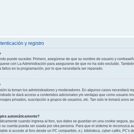
enticación y registro
?
l esto puede suceder. Primero, asegúrese de que su nombre de usuario y contraseñ
íquese con La Administración para asegurarse de que no ha sido excluído. También 
 fallos en la programación, por lo que necesitaría ser reparado.
?
isión la toman los administradores y moderadores. En algunos casos necesitará reg
istrado le dará acceso a contenidos adicionales y/o ventajas que como usuario invi
nsajes privados, suscripción a grupos de usuarios, etc. Tan solo le tomará unos
xpira automáticamente?
áticamente
cuando ingresa al foro, sus datos se guardan en una cookie segura, que 
ue su cuenta pueda ser usada por otra persona. Para que el sistema le reconozca 
able si accede al foro desde un PC compartido, e.j. biblioteca, cyber-cafés, PC's de