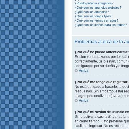
¿Puedo publicar imagenes?
¿Qué son los anuncios globales?
¿Qué son los anuncios?
¿Qué son los temas fijos?
¿Qué son los temas cerrados?
¿Qué son los iconos para los temas?
Problemas acerca de la aut
¿Por qué no puedo autenticarme
Existen varias razones por lo cuá
correctamente. Si lo están, comun
configurado por su dueño y/o tenga
Arriba
¿Por qué me tengo que registrar
No está obligado a hacerlo, la dec
respuestas. Sin embargo, estar reg
imagen personalizada (avatar), me
Arriba
¿Por qué mi sesión de usuario e
Si no activa la casilla
Entrar autom
en cierto tiempo. Esto previene q
casilla al ingresar. No es recomend