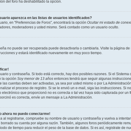
ción del foro ha deshabilitado la opción.
ario aparezca en las listas de usuarios identificados?
ario, en "Preferencias de Foros", encontrará la opción
Ocultar mi estado de conex
radores, moderadores y usted mismo. Será contado como un usuario oculto.
seña no puede ser recuperada puede desactivarla o cambiarla. Visite la página de i
strucciones y estará identificado nuevamente en muy poco tiempo.
ficar!
uario y contraseña. Si todo está correcto, hay dos posibles razones. Si el Sistema 
ó la opción
Soy menor de 13 años
entonces tendrá que seguir algunas instrucciones
 las cuentas deben ser activadas, ya sea por usted mismo o por La Administración,
inalizar el proceso de registro. Si se le envió un e-mail, siga las instrucciones. Si n
 electrónico que proporcionó no es correcta o tal vez haya sido capturada por un f
porcinó es correcta, envíe un mensaje a La Administración.
ro ahora no puedo conectarme!
ia al registrarse, compruebe su nombre de usuario y contraseña y vuelva a intentar
o borrado su cuenta por alguna razón. También, algunos foros periódicamente rem
odo de tiempo para reducir el peso de la base de datos. Si es así, registrate de nu