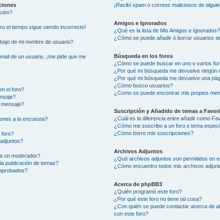
aciones
¡Recibí spam o correos maliciosos de alguie
ción?
Amigos e Ignorados
ero el tiempo sigue siendo incorrecto!
¿Qué es la lista de Mis Amigos e Ignorados
¿Cómo se puede añadir ó borrar usuarios de
ajo de mi nombre de usuario?
Búsqueda en los foros
-mail de un usuario, ¡me pide que me
¿Cómo se puede buscar en uno o varios fo
¿Por qué mi búsqueda me devuelve ningún 
¿Por qué mi búsqueda me devuelve una pág
¿Cómo busco usuarios?
n el foro?
¿Como se puede encontrar mis propios men
ensaje?
i mensaje?
Suscripción y Añadido de temas a Favor
¿Cuál es la diferencia entre añadir como Fa
ones a la encuesta?
¿Cómo me suscribo a un foro o tema especí
¿Cómo borro mis suscripciones?
 foro?
 adjuntos?
Archivos Adjuntos
 a un moderador?
¿Qué archivos adjuntos son permitidos en e
la publicación de temas?
¿Cómo encuentro todos mis archivos adjun
 aprobados?
Acerca de phpBB3
¿Quién programó este foro?
¿Por qué este foro no tiene tal cosa?
¿Con quién se puede contactar acerca de ab
con este foro?