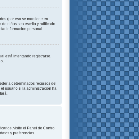
idos (por eso se mantiene en
o de niños sea escrito y ratificado
ctar información personal
al está intentando registrarse.
io.
cceder a determinados recursos del
el usuario si la administración ha
dará.
carlos, visite el Panel de Control
 datos y preferencias.