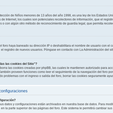
tección de Niños menores de 13 años del año 1998, es una ley de los Estados Un
os de Internet, los cuales son potenciales recolectores de información, que el registr
es o con algún otro método de reconocimiento de guardia legal, que permita recole
el foro haya baneado su dirección IP o deshabilitara el nombre de usuario con el cu
l registro de nuevos usuarios. Póngase en contacto con La Administración del sit
das las cookies del Sitio"?
o" borra las cookies creadas por phpBB, las cuales le mantienen autorizado para a
. También proveen funciones como leer el seguimiento de la navegación del foro por 
endo problemas con el ingreso o salida del foro, borrar las cookies seguramente ayu
configuraciones
iguración?
 sus datos y configuraciones están archivados en nuestra base de datos. Para modifi
en la parte superior de las páginas del foro. Este sistema le permitirá cambiar sus