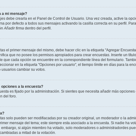
a a mi mensaje?
jes debe crearla en el Panel de Control de Usuario. Una vez creada, active la opc
a por defecto a todos sus mensajes activando la casilla correcta en su perfil. Para
ión
Añadir firma
dentro del perfil.
as el primer mensaje del mismo, debe hacer clic en la etiqueta "Agregar Encuesta
ignifica que no posee los permisos apropiados para crear encuestas. Inserte un títu
que cada opción se encuentre en la correspondiente línea del formulario. Tambi
cionar en la etiqueta "Opciones por usuario", el tiempo límite en días para la encu
lo usuarios cambiar su votos.
 opciones a la encuesta?
uesta es fijado por la administración. Si sientes que necesita añadir más opciones 
 del foro.
ta?
as solo pueden ser modifiacadas por su creador original, un moderador o la admin
 primer mensaje del tema; este siempre esta asociado a la encuesta. Si nadie ha vot
in embargo, si algún miembro ha votado, solo moderadores o administradordes pued
 cambiadas a mitad de la votación.