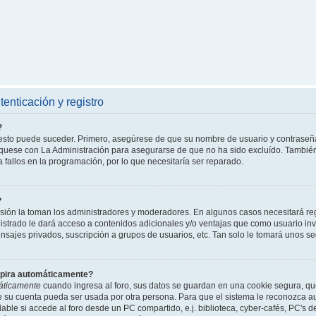
enticación y registro
?
l esto puede suceder. Primero, asegúrese de que su nombre de usuario y contraseñ
íquese con La Administración para asegurarse de que no ha sido excluído. También 
 fallos en la programación, por lo que necesitaría ser reparado.
?
isión la toman los administradores y moderadores. En algunos casos necesitará reg
istrado le dará acceso a contenidos adicionales y/o ventajas que como usuario invi
nsajes privados, suscripción a grupos de usuarios, etc. Tan solo le tomará unos
xpira automáticamente?
áticamente
cuando ingresa al foro, sus datos se guardan en una cookie segura, que 
ue su cuenta pueda ser usada por otra persona. Para que el sistema le reconozca 
able si accede al foro desde un PC compartido, e.j. biblioteca, cyber-cafés, PC's de