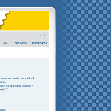
FAQ
Registrarse
Identificarse
o me se puede unir a ellos?
rupo?
cen en diferentes colores?
nado"?
eados!