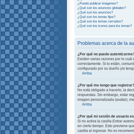
¿Puedo publicar imagenes?
¿Qué son los anuncios globales?
¿Qué son los anuncios?
¿Qué son los temas fijos?
¿Qué son los temas cerrados?
¿Qué son los iconos para los temas?
Problemas acerca de la aut
¿Por qué no puedo autenticarme
Existen varias razones por lo cuá
correctamente. Si lo están, comun
configurado por su dueño y/o tenga
Arriba
¿Por qué me tengo que registrar
No está obligado a hacerlo, la dec
respuestas. Sin embargo, estar reg
imagen personalizada (avatar), me
Arriba
¿Por qué mi sesión de usuario e
Si no activa la casilla
Entrar autom
en cierto tiempo. Esto previene q
casilla al ingresar. No es recomend