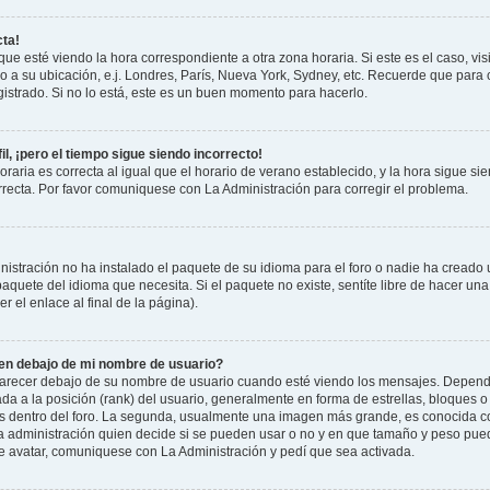
cta!
que esté viendo la hora correspondiente a otra zona horaria. Si este es el caso, vis
o a su ubicación, e.j. Londres, París, Nueva York, Sydney, etc. Recuerde que para 
istrado. Si no lo está, este es un buen momento para hacerlo.
il, ¡pero el tiempo sigue siendo incorrecto!
raria es correcta al igual que el horario de verano establecido, y la hora sigue si
recta. Por favor comuniquese con La Administración para corregir el problema.
istración no ha instalado el paquete de su idioma para el foro o nadie ha creado 
 paquete del idioma que necesita. Si el paquete no existe, sentíte libre de hacer u
r el enlace al final de la página).
n debajo de mi nombre de usuario?
cer debajo de su nombre de usuario cuando esté viendo los mensajes. Dependiend
ada a la posición (rank) del usuario, generalmente en forma de estrellas, bloques o
us dentro del foro. La segunda, usualmente una imagen más grande, es conocida 
la administración quien decide si se pueden usar o no y en que tamaño y peso pue
de avatar, comuniquese con La Administración y pedí que sea activada.