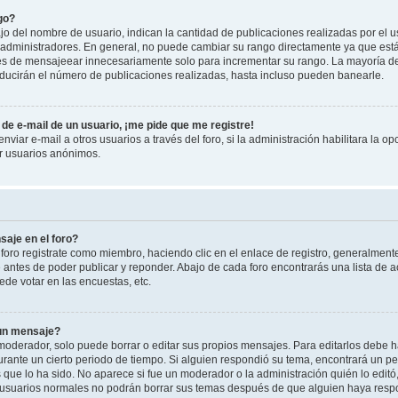
go?
 del nombre de usuario, indican la cantidad de publicaciones realizadas por el u
 y administradores. En general, no puede cambiar su rango directamente ya que est
es de mensajeear innecesariamente solo para incrementar su rango. La mayoría de 
ucirán el número de publicaciones realizadas, hasta incluso pueden banearle.
de e-mail de un usuario, ¡me pide que me registre!
viar e-mail a otros usuarios a través del foro, si la administración habilitara la op
or usuarios anónimos.
aje en el foro?
foro registrate como miembro, haciendo clic en el enlace de registro, generalment
antes de poder publicar y reponder. Abajo de cada foro encontrarás una lista de a
de votar en las encuestas, etc.
 un mensaje?
oderador, solo puede borrar o editar sus propios mensajes. Para editarlos debe h
urante un cierto periodo de tiempo. Si alguien respondió su tema, encontrará un p
 que lo ha sido. No aparece si fue un moderador o la administración quién lo edit
 usuarios normales no podrán borrar sus temas después de que alguien haya resp