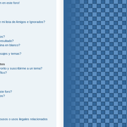
n en este foro!
?
 mi lista de Amigos e Ignorados?
ros?
resultado?
ina en blanco?
sajes y temas?
itos
vorito y suscribirme a un tema?
fico?
ste foro?
tos?
usos o usos ilegales relacionados