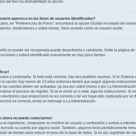
ción del foro ha deshabilitado la opción.
ario aparezca en las listas de usuarios identificados?
ario, en "Preferencias de Foros", encontrará la opción
Ocultar mi estado de conex
radores, moderadores y usted mismo. Será contado como un usuario oculto.
seña no puede ser recuperada puede desactivarla o cambiarla. Visite la página de i
strucciones y estará identificado nuevamente en muy poco tiempo.
ficar!
uario y contraseña. Si todo está correcto, hay dos posibles razones. Si el Sistema 
ó la opción
Soy menor de 13 años
entonces tendrá que seguir algunas instrucciones
 las cuentas deben ser activadas, ya sea por usted mismo o por La Administración,
inalizar el proceso de registro. Si se le envió un e-mail, siga las instrucciones. Si n
 electrónico que proporcionó no es correcta o tal vez haya sido capturada por un f
porcinó es correcta, envíe un mensaje a La Administración.
ro ahora no puedo conectarme!
ia al registrarse, compruebe su nombre de usuario y contraseña y vuelva a intentar
o borrado su cuenta por alguna razón. También, algunos foros periódicamente rem
odo de tiempo para reducir el peso de la base de datos. Si es así, registrate de nu