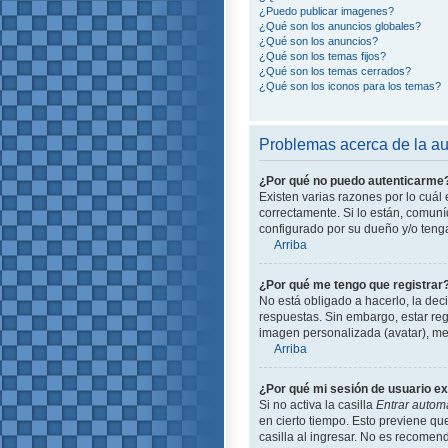
¿Puedo publicar imagenes?
¿Qué son los anuncios globales?
¿Qué son los anuncios?
¿Qué son los temas fijos?
¿Qué son los temas cerrados?
¿Qué son los iconos para los temas?
Problemas acerca de la aut
¿Por qué no puedo autenticarme
Existen varias razones por lo cuá
correctamente. Si lo están, comun
configurado por su dueño y/o tenga
Arriba
¿Por qué me tengo que registrar
No está obligado a hacerlo, la dec
respuestas. Sin embargo, estar reg
imagen personalizada (avatar), me
Arriba
¿Por qué mi sesión de usuario e
Si no activa la casilla
Entrar autom
en cierto tiempo. Esto previene q
casilla al ingresar. No es recomend