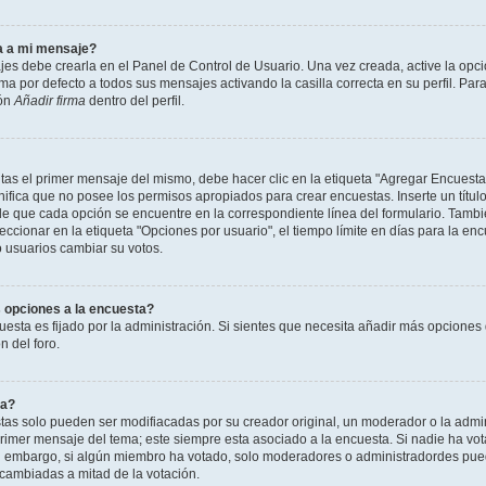
a a mi mensaje?
jes debe crearla en el Panel de Control de Usuario. Una vez creada, active la opc
a por defecto a todos sus mensajes activando la casilla correcta en su perfil. Para
ión
Añadir firma
dentro del perfil.
as el primer mensaje del mismo, debe hacer clic en la etiqueta "Agregar Encuesta
ignifica que no posee los permisos apropiados para crear encuestas. Inserte un títu
que cada opción se encuentre en la correspondiente línea del formulario. Tambi
cionar en la etiqueta "Opciones por usuario", el tiempo límite en días para la encu
lo usuarios cambiar su votos.
 opciones a la encuesta?
uesta es fijado por la administración. Si sientes que necesita añadir más opciones 
 del foro.
ta?
as solo pueden ser modifiacadas por su creador original, un moderador o la admin
 primer mensaje del tema; este siempre esta asociado a la encuesta. Si nadie ha vot
in embargo, si algún miembro ha votado, solo moderadores o administradordes pued
 cambiadas a mitad de la votación.