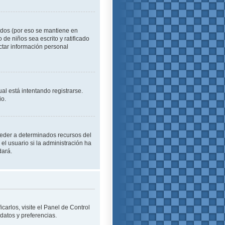
idos (por eso se mantiene en
o de niños sea escrito y ratificado
ctar información personal
al está intentando registrarse.
io.
cceder a determinados recursos del
el usuario si la administración ha
dará.
carlos, visite el Panel de Control
 datos y preferencias.