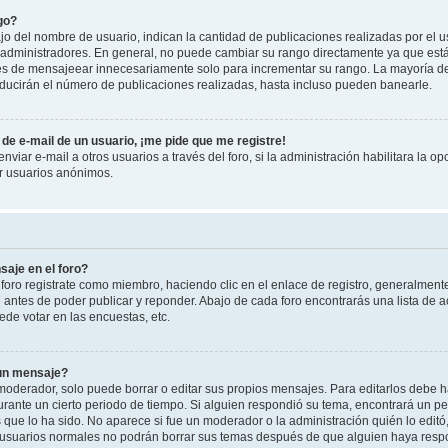
go?
 del nombre de usuario, indican la cantidad de publicaciones realizadas por el u
 y administradores. En general, no puede cambiar su rango directamente ya que est
es de mensajeear innecesariamente solo para incrementar su rango. La mayoría de 
ucirán el número de publicaciones realizadas, hasta incluso pueden banearle.
de e-mail de un usuario, ¡me pide que me registre!
viar e-mail a otros usuarios a través del foro, si la administración habilitara la op
or usuarios anónimos.
aje en el foro?
foro registrate como miembro, haciendo clic en el enlace de registro, generalment
antes de poder publicar y reponder. Abajo de cada foro encontrarás una lista de a
de votar en las encuestas, etc.
 un mensaje?
oderador, solo puede borrar o editar sus propios mensajes. Para editarlos debe h
urante un cierto periodo de tiempo. Si alguien respondió su tema, encontrará un p
 que lo ha sido. No aparece si fue un moderador o la administración quién lo edit
 usuarios normales no podrán borrar sus temas después de que alguien haya resp