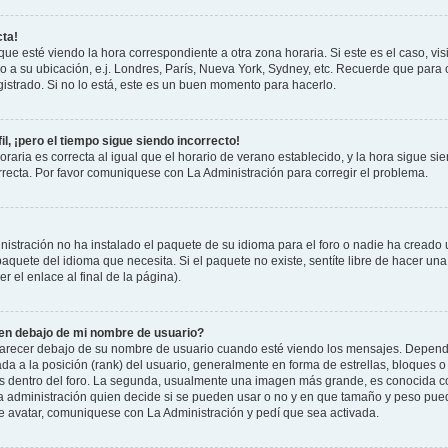
cta!
que esté viendo la hora correspondiente a otra zona horaria. Si este es el caso, vis
o a su ubicación, e.j. Londres, París, Nueva York, Sydney, etc. Recuerde que para 
istrado. Si no lo está, este es un buen momento para hacerlo.
il, ¡pero el tiempo sigue siendo incorrecto!
raria es correcta al igual que el horario de verano establecido, y la hora sigue si
recta. Por favor comuniquese con La Administración para corregir el problema.
istración no ha instalado el paquete de su idioma para el foro o nadie ha creado 
 paquete del idioma que necesita. Si el paquete no existe, sentíte libre de hacer u
r el enlace al final de la página).
n debajo de mi nombre de usuario?
cer debajo de su nombre de usuario cuando esté viendo los mensajes. Dependiend
ada a la posición (rank) del usuario, generalmente en forma de estrellas, bloques o
us dentro del foro. La segunda, usualmente una imagen más grande, es conocida 
la administración quien decide si se pueden usar o no y en que tamaño y peso pue
de avatar, comuniquese con La Administración y pedí que sea activada.