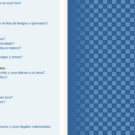
n en este foro!
?
 mi lista de Amigos e Ignorados?
ros?
resultado?
ina en blanco?
sajes y temas?
itos
vorito y suscribirme a un tema?
fico?
ste foro?
tos?
usos o usos ilegales relacionados