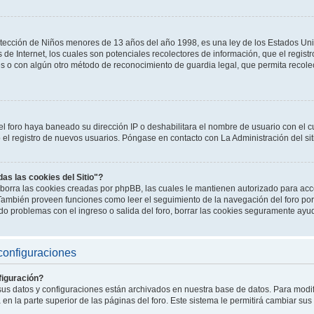
tección de Niños menores de 13 años del año 1998, es una ley de los Estados Un
os de Internet, los cuales son potenciales recolectores de información, que el registr
es o con algún otro método de reconocimiento de guardia legal, que permita recole
el foro haya baneado su dirección IP o deshabilitara el nombre de usuario con el cu
l registro de nuevos usuarios. Póngase en contacto con La Administración del sit
das las cookies del Sitio"?
o" borra las cookies creadas por phpBB, las cuales le mantienen autorizado para a
. También proveen funciones como leer el seguimiento de la navegación del foro por 
endo problemas con el ingreso o salida del foro, borrar las cookies seguramente ayu
configuraciones
iguración?
 sus datos y configuraciones están archivados en nuestra base de datos. Para modifi
en la parte superior de las páginas del foro. Este sistema le permitirá cambiar sus