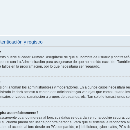
enticación y registro
?
l esto puede suceder. Primero, asegúrese de que su nombre de usuario y contraseñ
íquese con La Administración para asegurarse de que no ha sido excluído. También 
 fallos en la programación, por lo que necesitaría ser reparado.
?
isión la toman los administradores y moderadores. En algunos casos necesitará reg
istrado le dará acceso a contenidos adicionales y/o ventajas que como usuario invi
nsajes privados, suscripción a grupos de usuarios, etc. Tan solo le tomará unos
xpira automáticamente?
áticamente
cuando ingresa al foro, sus datos se guardan en una cookie segura, que 
ue su cuenta pueda ser usada por otra persona. Para que el sistema le reconozca 
able si accede al foro desde un PC compartido, e.j. biblioteca, cyber-cafés, PC's de