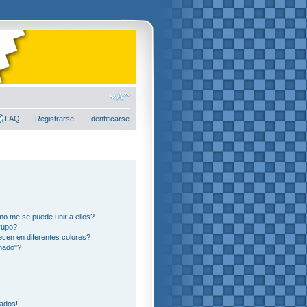
FAQ
Registrarse
Identificarse
o me se puede unir a ellos?
rupo?
cen en diferentes colores?
nado"?
eados!