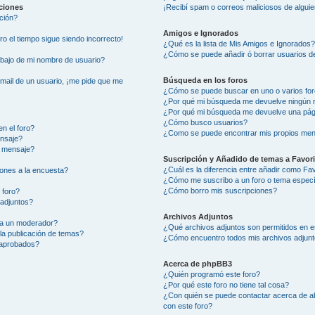
aciones
¡Recibí spam o correos maliciosos de alguie
ción?
Amigos e Ignorados
ero el tiempo sigue siendo incorrecto!
¿Qué es la lista de Mis Amigos e Ignorados
¿Cómo se puede añadir ó borrar usuarios de
ajo de mi nombre de usuario?
Búsqueda en los foros
-mail de un usuario, ¡me pide que me
¿Cómo se puede buscar en uno o varios fo
¿Por qué mi búsqueda me devuelve ningún 
¿Por qué mi búsqueda me devuelve una pág
¿Cómo busco usuarios?
n el foro?
¿Como se puede encontrar mis propios men
ensaje?
i mensaje?
Suscripción y Añadido de temas a Favor
¿Cuál es la diferencia entre añadir como Fa
ones a la encuesta?
¿Cómo me suscribo a un foro o tema especí
¿Cómo borro mis suscripciones?
 foro?
 adjuntos?
Archivos Adjuntos
 a un moderador?
¿Qué archivos adjuntos son permitidos en e
la publicación de temas?
¿Cómo encuentro todos mis archivos adjun
 aprobados?
Acerca de phpBB3
¿Quién programó este foro?
¿Por qué este foro no tiene tal cosa?
¿Con quién se puede contactar acerca de ab
con este foro?