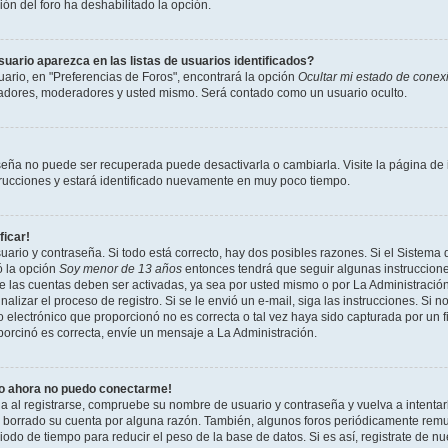
ción del foro ha deshabilitado la opción.
ario aparezca en las listas de usuarios identificados?
ario, en "Preferencias de Foros", encontrará la opción
Ocultar mi estado de conex
radores, moderadores y usted mismo. Será contado como un usuario oculto.
seña no puede ser recuperada puede desactivarla o cambiarla. Visite la página de i
strucciones y estará identificado nuevamente en muy poco tiempo.
ficar!
uario y contraseña. Si todo está correcto, hay dos posibles razones. Si el Sistema 
ó la opción
Soy menor de 13 años
entonces tendrá que seguir algunas instrucciones
 las cuentas deben ser activadas, ya sea por usted mismo o por La Administración,
inalizar el proceso de registro. Si se le envió un e-mail, siga las instrucciones. Si n
 electrónico que proporcionó no es correcta o tal vez haya sido capturada por un f
porcinó es correcta, envíe un mensaje a La Administración.
ro ahora no puedo conectarme!
ia al registrarse, compruebe su nombre de usuario y contraseña y vuelva a intentar
o borrado su cuenta por alguna razón. También, algunos foros periódicamente rem
odo de tiempo para reducir el peso de la base de datos. Si es así, registrate de nu