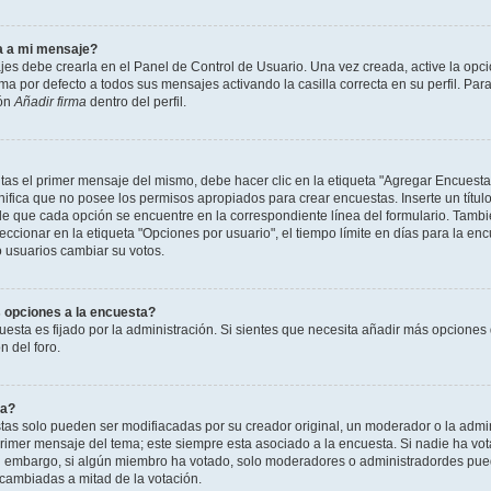
a a mi mensaje?
jes debe crearla en el Panel de Control de Usuario. Una vez creada, active la opc
a por defecto a todos sus mensajes activando la casilla correcta en su perfil. Para
ión
Añadir firma
dentro del perfil.
as el primer mensaje del mismo, debe hacer clic en la etiqueta "Agregar Encuesta
ignifica que no posee los permisos apropiados para crear encuestas. Inserte un títu
que cada opción se encuentre en la correspondiente línea del formulario. Tambi
cionar en la etiqueta "Opciones por usuario", el tiempo límite en días para la encu
lo usuarios cambiar su votos.
 opciones a la encuesta?
uesta es fijado por la administración. Si sientes que necesita añadir más opciones 
 del foro.
ta?
as solo pueden ser modifiacadas por su creador original, un moderador o la admin
 primer mensaje del tema; este siempre esta asociado a la encuesta. Si nadie ha vot
in embargo, si algún miembro ha votado, solo moderadores o administradordes pued
 cambiadas a mitad de la votación.