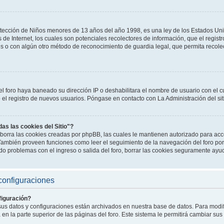
tección de Niños menores de 13 años del año 1998, es una ley de los Estados Un
os de Internet, los cuales son potenciales recolectores de información, que el registr
es o con algún otro método de reconocimiento de guardia legal, que permita recole
el foro haya baneado su dirección IP o deshabilitara el nombre de usuario con el cu
l registro de nuevos usuarios. Póngase en contacto con La Administración del sit
das las cookies del Sitio"?
o" borra las cookies creadas por phpBB, las cuales le mantienen autorizado para a
. También proveen funciones como leer el seguimiento de la navegación del foro por 
endo problemas con el ingreso o salida del foro, borrar las cookies seguramente ayu
configuraciones
iguración?
 sus datos y configuraciones están archivados en nuestra base de datos. Para modifi
en la parte superior de las páginas del foro. Este sistema le permitirá cambiar sus