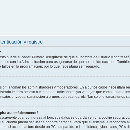
enticación y registro
?
l esto puede suceder. Primero, asegúrese de que su nombre de usuario y contraseñ
íquese con La Administración para asegurarse de que no ha sido excluído. También 
 fallos en la programación, por lo que necesitaría ser reparado.
?
isión la toman los administradores y moderadores. En algunos casos necesitará reg
istrado le dará acceso a contenidos adicionales y/o ventajas que como usuario invi
nsajes privados, suscripción a grupos de usuarios, etc. Tan solo le tomará unos
xpira automáticamente?
áticamente
cuando ingresa al foro, sus datos se guardan en una cookie segura, que 
ue su cuenta pueda ser usada por otra persona. Para que el sistema le reconozca 
able si accede al foro desde un PC compartido, e.j. biblioteca, cyber-cafés, PC's de