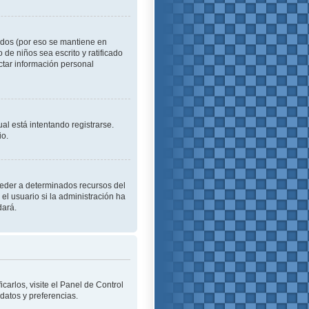
idos (por eso se mantiene en
o de niños sea escrito y ratificado
ctar información personal
al está intentando registrarse.
io.
cceder a determinados recursos del
el usuario si la administración ha
dará.
carlos, visite el Panel de Control
 datos y preferencias.