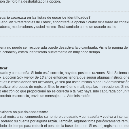
ción del foro ha deshabilitado la opción.
ario aparezca en las listas de usuarios identificados?
ario, en "Preferencias de Foros", encontrará la opción
Ocultar mi estado de conex
radores, moderadores y usted mismo. Será contado como un usuario oculto.
seña no puede ser recuperada puede desactivarla o cambiarla. Visite la página de i
strucciones y estará identificado nuevamente en muy poco tiempo.
ficar!
uario y contraseña. Si todo está correcto, hay dos posibles razones. Si el Sistema 
ó la opción
Soy menor de 13 años
entonces tendrá que seguir algunas instrucciones
 las cuentas deben ser activadas, ya sea por usted mismo o por La Administración,
inalizar el proceso de registro. Si se le envió un e-mail, siga las instrucciones. Si n
 electrónico que proporcionó no es correcta o tal vez haya sido capturada por un f
porcinó es correcta, envíe un mensaje a La Administración.
ro ahora no puedo conectarme!
ia al registrarse, compruebe su nombre de usuario y contraseña y vuelva a intentar
o borrado su cuenta por alguna razón. También, algunos foros periódicamente rem
odo de tiempo para reducir el peso de la base de datos. Si es así, registrate de nu