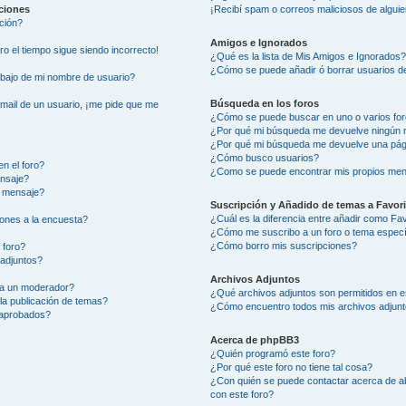
aciones
¡Recibí spam o correos maliciosos de alguie
ción?
Amigos e Ignorados
ero el tiempo sigue siendo incorrecto!
¿Qué es la lista de Mis Amigos e Ignorados
¿Cómo se puede añadir ó borrar usuarios de
ajo de mi nombre de usuario?
Búsqueda en los foros
-mail de un usuario, ¡me pide que me
¿Cómo se puede buscar en uno o varios fo
¿Por qué mi búsqueda me devuelve ningún 
¿Por qué mi búsqueda me devuelve una pág
¿Cómo busco usuarios?
n el foro?
¿Como se puede encontrar mis propios men
ensaje?
i mensaje?
Suscripción y Añadido de temas a Favor
¿Cuál es la diferencia entre añadir como Fa
ones a la encuesta?
¿Cómo me suscribo a un foro o tema especí
¿Cómo borro mis suscripciones?
 foro?
 adjuntos?
Archivos Adjuntos
 a un moderador?
¿Qué archivos adjuntos son permitidos en e
la publicación de temas?
¿Cómo encuentro todos mis archivos adjun
 aprobados?
Acerca de phpBB3
¿Quién programó este foro?
¿Por qué este foro no tiene tal cosa?
¿Con quién se puede contactar acerca de ab
con este foro?