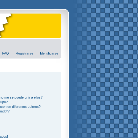
FAQ
Registrarse
Identificarse
o me se puede unir a ellos?
rupo?
cen en diferentes colores?
nado"?
eados!