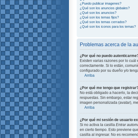
¿Puedo publicar imagenes?
¿Qué son los anuncios globales?
¿Qué son los anuncios?
¿Qué son los temas fijos?
¿Qué son los temas cerrados?
¿Qué son los iconos para los temas?
Problemas acerca de la aut
¿Por qué no puedo autenticarme
Existen varias razones por lo cuá
correctamente. Si lo están, comun
configurado por su dueño y/o tenga
Arriba
¿Por qué me tengo que registrar
No está obligado a hacerlo, la dec
respuestas. Sin embargo, estar reg
imagen personalizada (avatar), me
Arriba
¿Por qué mi sesión de usuario e
Si no activa la casilla
Entrar autom
en cierto tiempo. Esto previene q
casilla al ingresar. No es recomend