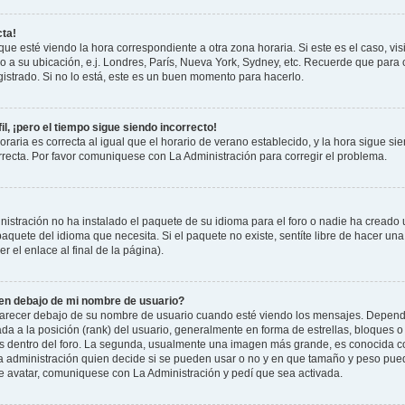
cta!
que esté viendo la hora correspondiente a otra zona horaria. Si este es el caso, vis
o a su ubicación, e.j. Londres, París, Nueva York, Sydney, etc. Recuerde que para 
istrado. Si no lo está, este es un buen momento para hacerlo.
il, ¡pero el tiempo sigue siendo incorrecto!
raria es correcta al igual que el horario de verano establecido, y la hora sigue si
recta. Por favor comuniquese con La Administración para corregir el problema.
istración no ha instalado el paquete de su idioma para el foro o nadie ha creado 
 paquete del idioma que necesita. Si el paquete no existe, sentíte libre de hacer u
r el enlace al final de la página).
n debajo de mi nombre de usuario?
cer debajo de su nombre de usuario cuando esté viendo los mensajes. Dependiend
ada a la posición (rank) del usuario, generalmente en forma de estrellas, bloques o
us dentro del foro. La segunda, usualmente una imagen más grande, es conocida 
la administración quien decide si se pueden usar o no y en que tamaño y peso pue
de avatar, comuniquese con La Administración y pedí que sea activada.