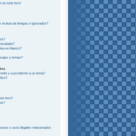
n en este foro!
?
 mi lista de Amigos e Ignorados?
ros?
resultado?
ina en blanco?
sajes y temas?
itos
vorito y suscribirme a un tema?
fico?
ste foro?
tos?
usos o usos ilegales relacionados