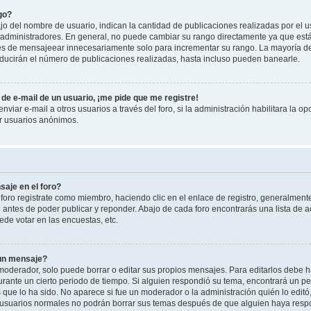
go?
 del nombre de usuario, indican la cantidad de publicaciones realizadas por el u
 y administradores. En general, no puede cambiar su rango directamente ya que est
es de mensajeear innecesariamente solo para incrementar su rango. La mayoría de 
ucirán el número de publicaciones realizadas, hasta incluso pueden banearle.
de e-mail de un usuario, ¡me pide que me registre!
viar e-mail a otros usuarios a través del foro, si la administración habilitara la op
or usuarios anónimos.
aje en el foro?
foro registrate como miembro, haciendo clic en el enlace de registro, generalment
antes de poder publicar y reponder. Abajo de cada foro encontrarás una lista de a
de votar en las encuestas, etc.
 un mensaje?
oderador, solo puede borrar o editar sus propios mensajes. Para editarlos debe h
urante un cierto periodo de tiempo. Si alguien respondió su tema, encontrará un p
 que lo ha sido. No aparece si fue un moderador o la administración quién lo edit
 usuarios normales no podrán borrar sus temas después de que alguien haya resp